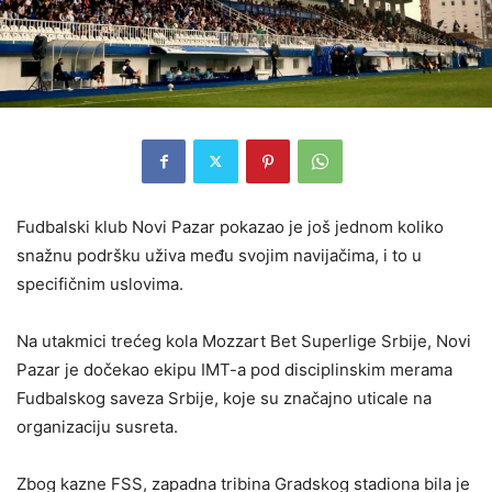
Fudbalski klub Novi Pazar pokazao je još jednom koliko
snažnu podršku uživa među svojim navijačima, i to u
specifičnim uslovima.
Na utakmici trećeg kola Mozzart Bet Superlige Srbije, Novi
Pazar je dočekao ekipu IMT-a pod disciplinskim merama
Fudbalskog saveza Srbije, koje su značajno uticale na
organizaciju susreta.
Zbog kazne FSS, zapadna tribina Gradskog stadiona bila je