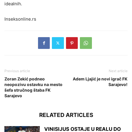
idealnih.
Inseksonline.rs
Previous article
Next article
Zoran Zekić podneo
Adem Ljajić je novi igrač FK
neopozivu ostavku na mesto
Sarajevo!
šefa stručnog štaba FK
Sarajevo
RELATED ARTICLES
VINISIJUS OSTAJE U REALU DO