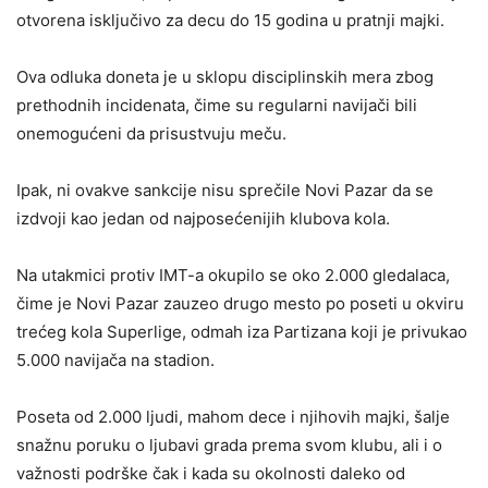
otvorena isključivo za decu do 15 godina u pratnji majki.
Ova odluka doneta je u sklopu disciplinskih mera zbog
prethodnih incidenata, čime su regularni navijači bili
onemogućeni da prisustvuju meču.
Ipak, ni ovakve sankcije nisu sprečile Novi Pazar da se
izdvoji kao jedan od najposećenijih klubova kola.
Na utakmici protiv IMT-a okupilo se oko 2.000 gledalaca,
čime je Novi Pazar zauzeo drugo mesto po poseti u okviru
trećeg kola Superlige, odmah iza Partizana koji je privukao
5.000 navijača na stadion.
Poseta od 2.000 ljudi, mahom dece i njihovih majki, šalje
snažnu poruku o ljubavi grada prema svom klubu, ali i o
važnosti podrške čak i kada su okolnosti daleko od