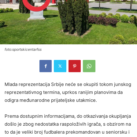
foto:sportskicentarfss
Mlada reprezentacija Srbije neće se okupiti tokom junskog
reprezentativnog termina, uprkos ranijim planovima da
odigra međunarodne prijateljske utakmice.
Prema dostupnim informacijama, do otkazivanja okupljanja
došlo je zbog nedostatka raspoloživih igrača, s obzirom na
to da je veliki broj fudbalera prekomandovan u seniorsku i