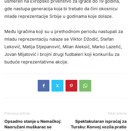
usmeren na Evropsko prvenstvo za igrače do 19 godina,
gde nastupa generacija koja bi trebalo da čini okosnicu
mlade reprezentacije Srbije u godinama koje dolaze.
Među igračima koji su u prethodnom periodu nastupali za
mladu reprezentaciju nalaze se Viktor Džodić, Stefan
Leković, Matija Stjepanović, Milan Aleksić, Marko Lazetić,
Jovan Mijatović i brojni drugi fudbaleri koji konkurišu za
buduće reprezentativne akcije.
Previous article
Next article
Opsadno stanje u Nemačkoj:
Spektakularan ispraćaj za
Naoružani muškarac se
Tursku: Konvoj vozila pratio