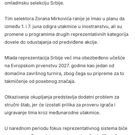
omladinsku selekciju Srbije.
Tim selektora Zorana Mirkovića ranije je imao u planu da
između 1. i 7. juna odigra utakmice u inostranstvu, ali su
promene u programima drugih reprezentativnih kategorija
dovele do odustajanja od predviđene akcije.
Mlada reprezentacija Srbije već ima obezbeđeno učešće
na Evropskom prvenstvu 2027. godine kao jedan od
domaćina završnog turnira, zbog čega su pripreme za to
takmičenje od posebnog značaja.
Otkazivanje okupljanja predstavlja dodatni problem za
stručni štab, jer će izostati prilika za proveru igrača i
uigravanje tima kroz međunarodne utakmice.
U narednom periodu fokus reprezentativnog sistema biće