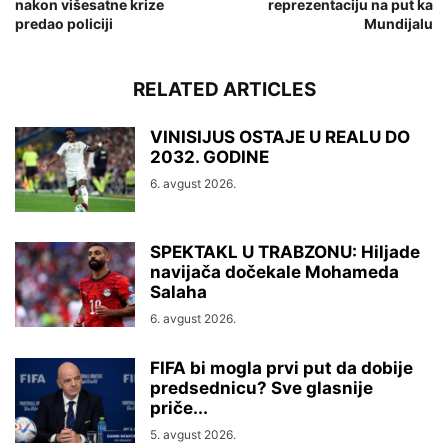
nakon višesatne krize
reprezentaciju na put ka
predao policiji
Mundijalu
RELATED ARTICLES
VINISIJUS OSTAJE U REALU DO
2032. GODINE
6. avgust 2026.
SPEKTAKL U TRABZONU: Hiljade
navijača dočekale Mohameda
Salaha
6. avgust 2026.
FIFA bi mogla prvi put da dobije
predsednicu? Sve glasnije
priče...
5. avgust 2026.