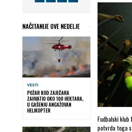
NAČITANIJE OVE NEDELJE
VESTI
POŽAR KOD ZAJEČARA
ZAHVATIO OKO 100 HEKTARA,
U GAŠENJU ANGAŽOVAN
HELIKOPTER
Fudbalski klub
potvrda toga st