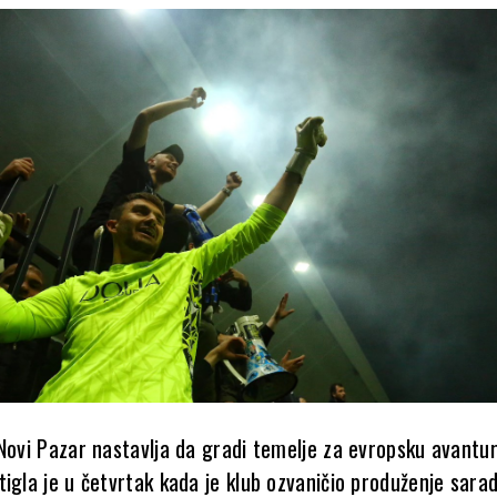
 Novi Pazar nastavlja da gradi temelje za evropsku avantur
igla je u četvrtak kada je klub ozvaničio produženje sara