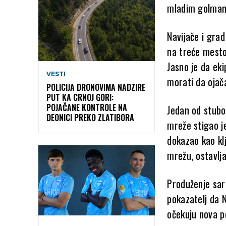
mladim golman
Navijače i grad
na treće mesto 
Jasno je da eki
VESTI
morati da ojača
POLICIJA DRONOVIMA NADZIRE
PUT KA CRNOJ GORI:
POJAČANE KONTROLE NA
Jedan od stubo
DEONICI PREKO ZLATIBORA
mreže stigao j
dokazao kao klj
mrežu, ostavlja
Produženje sar
pokazatelj da N
očekuju nova po