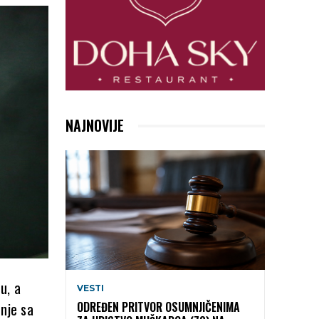
NAJNOVIJE
u, a
VESTI
dnje sa
ODREĐEN PRITVOR OSUMNJIČENIMA