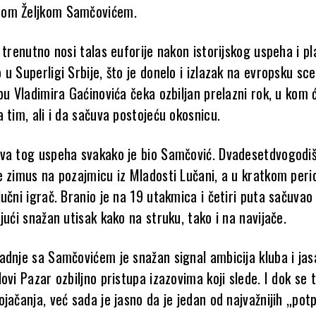
om Željkom Samčovićem.
 trenutno nosi talas euforije nakon istorijskog uspeha i 
u Superligi Srbije, što je donelo i izlazak na evropsku sce
pu Vladimira Gaćinovića čeka ozbiljan prelazni rok, u kom 
 tim, ali i da sačuva postojeću okosnicu.
va tog uspeha svakako je bio Samčović. Dvadesetdvogodiš
e zimus na pozajmicu iz Mladosti Lučani, a u kratkom peri
učni igrač. Branio je na 19 utakmica i četiri puta sačuvao
jući snažan utisak kako na struku, tako i na navijače.
adnje sa Samčovićem je snažan signal ambicija kluba i jas
ovi Pazar ozbiljno pristupa izazovima koji slede. I dok se 
jačanja, već sada je jasno da je jedan od najvažnijih „pot