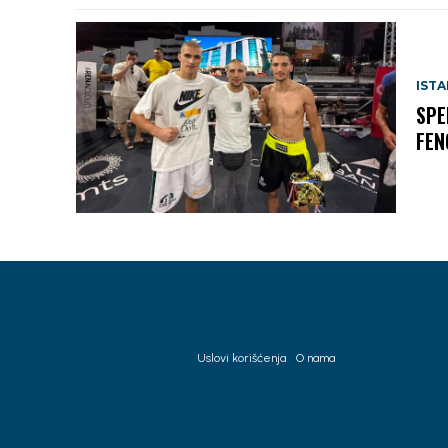
IST
SPE
FEN
Uslovi korišćenja
O nama