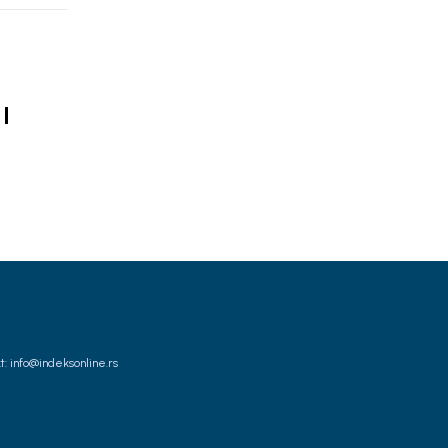
I
t: info@indeksonline.rs