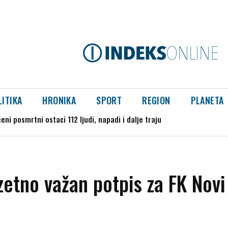
LITIKA
HRONIKA
SPORT
REGION
PLANETA
ni posmrtni ostaci 112 ljudi, napadi i dalje traju
do 40 stepeni, na udaru veći deo Srbije
zetno važan potpis za FK Novi