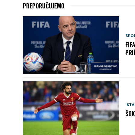
PREPORUČUJEMO
SPO
FIF
PRI
IST
ŠOK