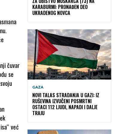
ZA UBISTVO MUŠKARCA (73) NA
KARABURMI: PRONAĐEN DEO
UKRADENOG NOVCA
plasmana
nu.
će
nji čuvar
odu se
 svoju
GAZA
NOVI TALAS STRADANJA U GAZI: IZ
RUŠEVINA IZVUČENI POSMRTNI
OSTACI 112 LJUDI, NAPADI I DALJE
an
TRAJU
tek
pisa“ već