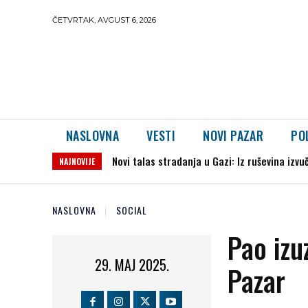
ČETVRTAK, AVGUST 6, 2026
NASLOVNA
VESTI
NOVI PAZAR
PO
Novi talas stradanja u Gazi: Iz ruševina izvuče
RHMZ izdao novo upozorenje: Temperature 
NAJNOVIJE
NASLOVNA
SOCIAL
Pao izu
29. MAJ 2025.
Pazar