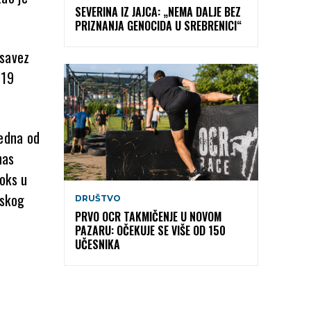
SEVERINA IZ JAJCA: „NEMA DALJE BEZ
PRIZNANJA GENOCIDA U SREBRENICI“
 savez
 19
jedna od
nas
oks u
dskog
DRUŠTVO
PRVO OCR TAKMIČENJE U NOVOM
PAZARU: OČEKUJE SE VIŠE OD 150
UČESNIKA