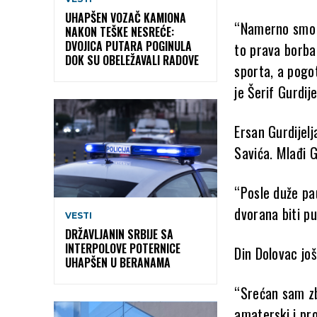
UHAPŠEN VOZAČ KAMIONA
“Namerno smo i
NAKON TEŠKE NESREĆE:
DVOJICA PUTARA POGINULA
to prava borba,
DOK SU OBELEŽAVALI RADOVE
sporta, a pogo
je Šerif Gurdij
Ersan Gurdijelj
Savića. Mlađi 
“Posle duže pa
dvorana biti pu
VESTI
DRŽAVLJANIN SRBIJE SA
INTERPOLOVE POTERNICE
Din Dolovac još
UHAPŠEN U BERANAMA
“Srećan sam zb
amaterski i pro