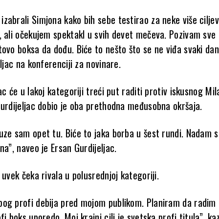
zabrali Simjona kako bih sebe testirao za neke više ciljev
 ali očekujem spektakl u svih devet mečeva. Pozivam sve l
tovo boksa da dođu. Biće to nešto što se ne viđa svaki dan
eljac na konferenciji za novinare.
ac će u lakoj kategoriji treći put raditi protiv iskusnog Mi
Gurdijeljac dobio je oba prethodna međusobna okršaja.
uze sam opet tu. Biće to jaka borba u šest rundi. Nadam s
na”, naveo je Ersan Gurdijeljac.
 uvek čeka rivala u polusrednjoj kategoriji.
og profi debija pred mojom publikom. Planiram da radim
fi boks uporedo. Moj krajni cilj je svetska profi titula”, ka