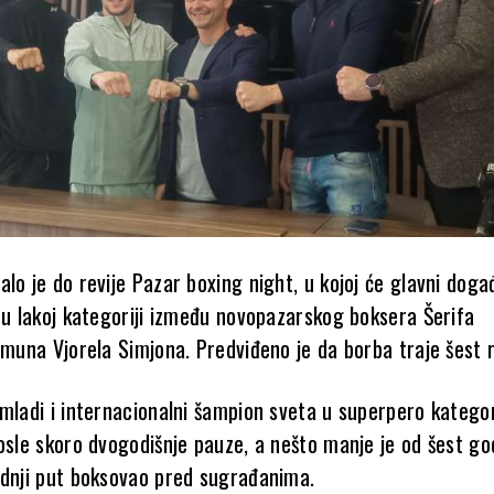
lo je do revije Pazar boxing night, u kojoj će glavni događ
g u lakoj kategoriji između novopazarskog boksera Šerifa
umuna Vjorela Simjona. Predviđeno je da borba traje šest r
mladi i internacionalni šampion sveta u superpero kategorij
posle skoro dvogodišnje pauze, a nešto manje je od šest go
ednji put boksovao pred sugrađanima.