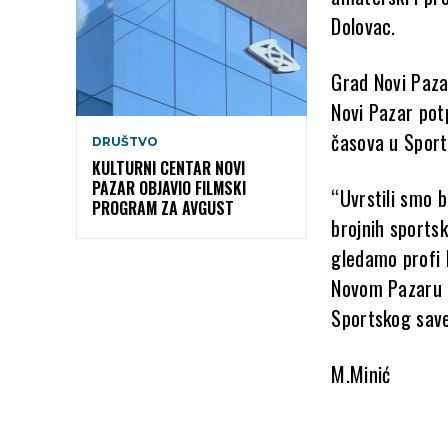
Dolovac.
Grad Novi Paza
Novi Pazar pot
časova u Sport
DRUŠTVO
KULTURNI CENTAR NOVI
PAZAR OBJAVIO FILMSKI
“Uvrstili smo 
PROGRAM ZA AVGUST
brojnih sports
gledamo profi 
Novom Pazaru i
Sportskog save
M.Minić