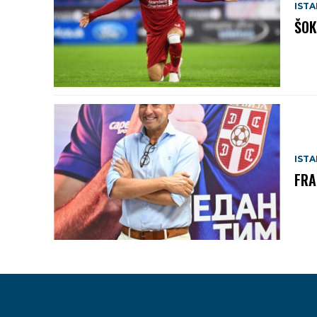
IST
ŠOK
IST
FRA