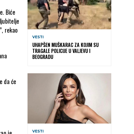
e. Biće
jubitelje
”, rekao
VESTI
UHAPŠEN MUŠKARAC ZA KOJIM SU
TRAGALE POLICIJE U VALJEVU I
lana
BEOGRADU
e da će
zao je
VESTI