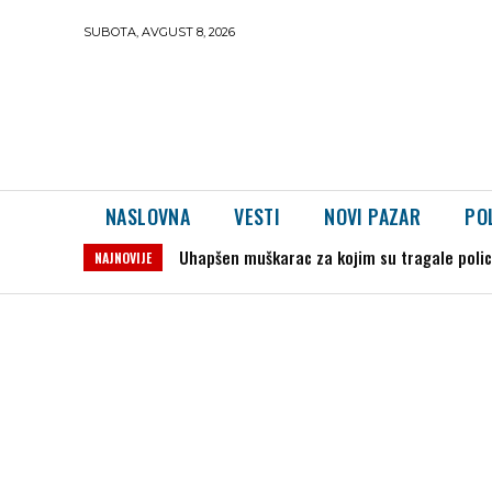
SUBOTA, AVGUST 8, 2026
NASLOVNA
VESTI
NOVI PAZAR
PO
Uhapšen muškarac za kojim su tragale policije 
Severina iz Jajca: „Nema dalje bez priznanj
NAJNOVIJE