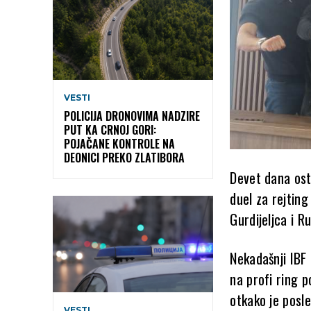
VESTI
POLICIJA DRONOVIMA NADZIRE
PUT KA CRNOJ GORI:
POJAČANE KONTROLE NA
DEONICI PREKO ZLATIBORA
Devet dana osta
duel za rejtin
Gurdijeljca i R
Nekadašnji IBF 
na profi ring 
otkako je posl
VESTI