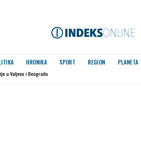
LITIKA
HRONIKA
SPORT
REGION
PLANETA
u Valjevu i Beogradu
a genocida u Srebrenici“