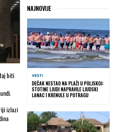
NAJNOVIJE
aj biti
VESTI
DEČAK NESTAO NA PLAŽI U POLJSKOJ:
STOTINE LJUDI NAPRAVILE LJUDSKI
undi.
LANAC I KRENULE U POTRAGU
i izlazi
dina