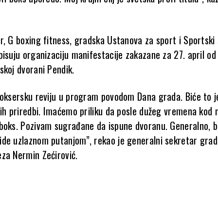
r, G boxing fitness, gradska Ustanova za sport i Sportski
pisuju organizaciju manifestacije zakazane za 27. april od
skoj dvorani Pendik.
boksersku reviju u program povodom Dana grada. Biće to 
kih priredbi. Imaćemo priliku da posle dužeg vremena kod 
boks. Pozivam sugrađane da ispune dvoranu. Generalno, b
de uzlaznom putanjom”, rekao je generalni sekretar gra
za Nermin Zećirović.