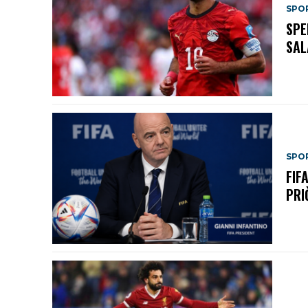
SPO
SPE
SAL
SPO
FIF
PRI