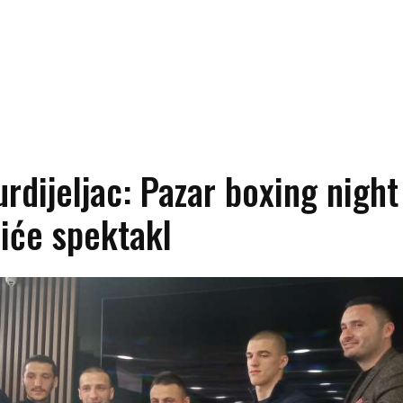
urdijeljac: Pazar boxing night
biće spektakl