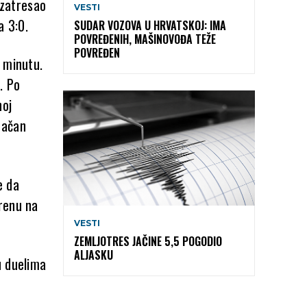
 zatresao
VESTI
a 3:0.
SUDAR VOZOVA U HRVATSKOJ: IMA
POVREĐENIH, MAŠINOVOĐA TEŽE
POVREĐEN
 minutu.
. Po
noj
načan
e da
erenu na
VESTI
ZEMLJOTRES JAČINE 5,5 POGODIO
ALJASKU
u duelima