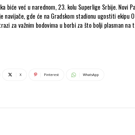
ika biće već u narednom, 23. kolu Superlige Srbije. Novi P
je navijače, gde će na Gradskom stadionu ugostiti ekipu 
razi za važnim bodovima u borbi za što bolji plasman na t
X
Pinterest
WhatsApp