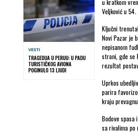
u kratkom vrem
Veljković u 54.
Ključni trenut
Novi Pazar je 
nepisanom fudb
VESTI
strani, gde se
TRAGEDIJA U PERUU: U PADU
TURISTIČKOG AVIONA
rezultat posta
POGINULO 13 LJUDI
Uprkos ubedlji
parira favoriz
kraju prevagnu
Bodove spasa i
sa rivalima po 