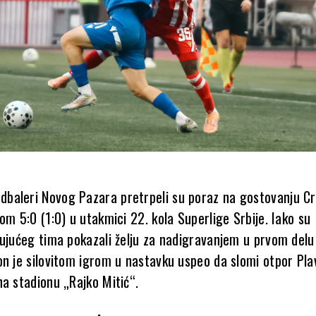
dbaleri Novog Pazara pretrpeli su poraz na gostovanju Cr
om 5:0 (1:0) u utakmici 22. kola Superlige Srbije. Iako su
tujućeg tima pokazali želju za nadigravanjem u prvom del
on je silovitom igrom u nastavku uspeo da slomi otpor Plav
na stadionu „Rajko Mitić“.