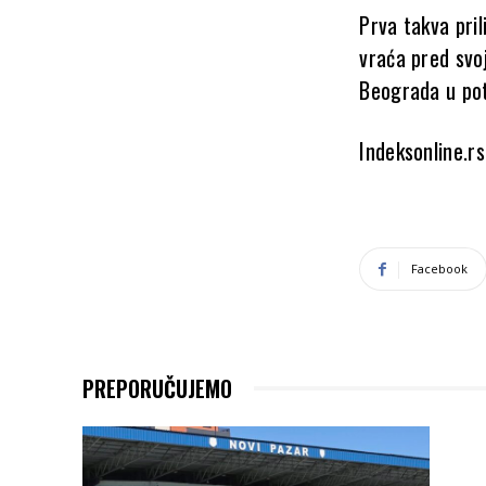
Prva takva pril
vraća pred svo
Beograda u pot
Indeksonline.rs
Facebook
PREPORUČUJEMO