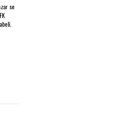
azar se
OFK
abeli.