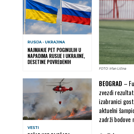
RUSIJA - UKRAJINA
NAJMANJE PET POGINULIH U
NAPADIMA RUSIJE I UKRAJINE,
DESETINE POVREĐENIH
FOTO: Irfan Ličina
BEOGRAD
– Fu
zvezdi rezultat
izabranici gos
aktuelni šampi
zadrži bodove 
VESTI