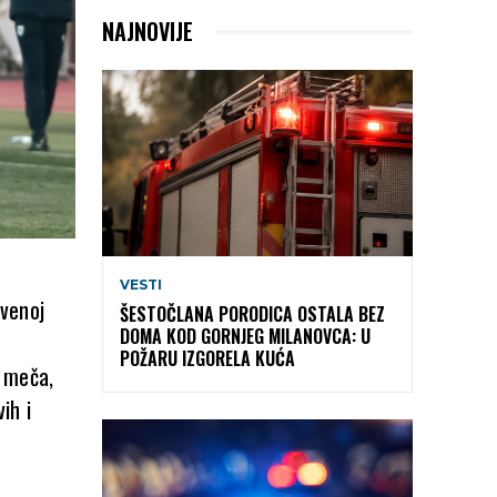
NAJNOVIJE
VESTI
venoj
ŠESTOČLANA PORODICA OSTALA BEZ
DOMA KOD GORNJEG MILANOVCA: U
POŽARU IZGORELA KUĆA
u meča,
ih i