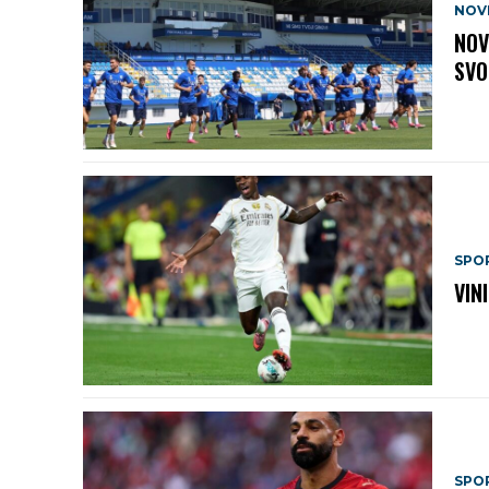
NOV
NOV
SVO
SPO
VIN
SPO