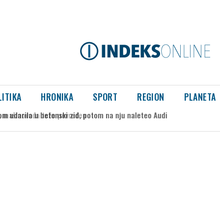
LITIKA
HRONIKA
SPORT
REGION
PLANETA
mašinovođa teže povređen