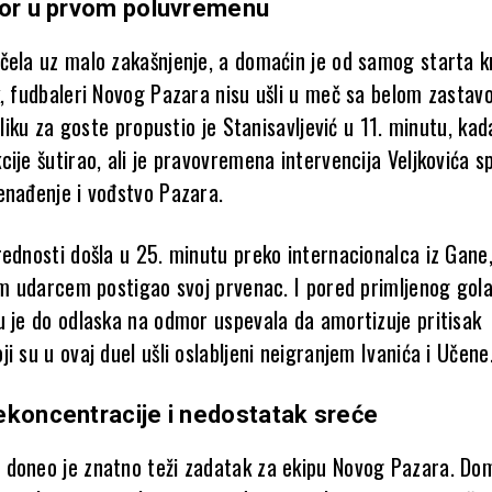
por u prvom poluvremenu
čela uz malo zakašnjenje, a domaćin je od samog starta 
k, fudbaleri Novog Pazara nisu ušli u meč sa belom zastav
riliku za goste propustio je Stanisavljević u 11. minutu, kad
ije šutirao, ali je pravovremena intervencija Veljkovića sp
enađenje i vođstvo Pazara.
rednosti došla u 25. minutu preko internacionalca iz Gane
nim udarcem postigao svoj prvenac. I pored primljenog gola
u je do odlaska na odmor uspevala da amortizuje pritisak
i su u ovaj duel ušli oslabljeni neigranjem Ivanića i Učene
ekoncentracije i nedostatak sreće
doneo je znatno teži zadatak za ekipu Novog Pazara. Dom