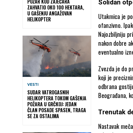
POŽAR KOD ZAJEČARA
Solidan ot
ZAHVATIO OKO 100 HEKTARA,
U GAŠENJU ANGAŽOVAN
Utakmica je po
HELIKOPTER
ofanzivno. Ipa
Najozbiljniju p
nakon dobre akc
eventualno izn
Zvezda je do p
koji je preciz
odbrana gostij
VESTI
SUDAR VATROGASNIH
Beograđana, koj
HELIKOPTERA TOKOM GAŠENJA
POŽARA U GRČKOJ: JEDAN
ČLAN POSADE SPASEN, TRAGA
Trenutak d
SE ZA OSTALIMA
Nastavak meča 