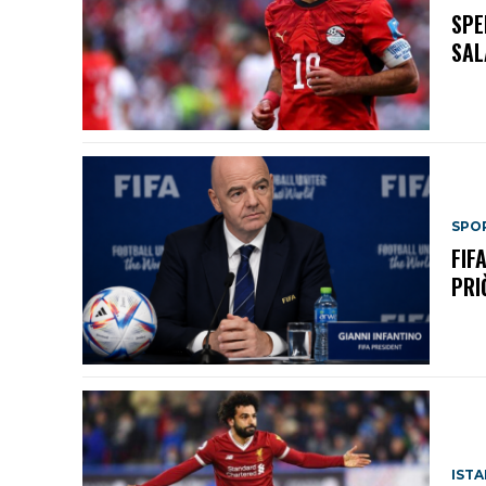
SPE
SAL
SPO
FIF
PRI
IST