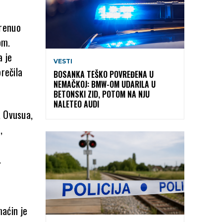
krenuo
om.
a je
VESTI
rečila
BOSANKA TEŠKO POVREĐENA U
NEMAČKOJ: BMW-OM UDARILA U
BETONSKI ZID, POTOM NA NJU
NALETEO AUDI
, Ovusua,
,
.
aćin je