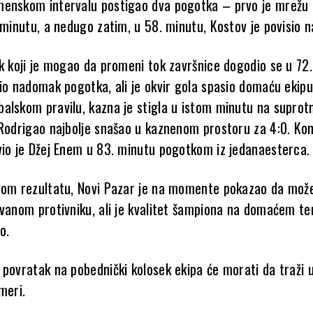
enskom intervalu postigao dva pogotka – prvo je mrežu
 minutu, a nedugo zatim, u 58. minutu, Kostov je povisio n
ak koji je mogao da promeni tok završnice dogodio se u 72.
bio nadomak pogotka, ali je okvir gola spasio domaću ekipu
alskom pravilu, kazna je stigla u istom minutu na suprot
 Rodrigao najbolje snašao u kaznenom prostoru za 4:0. Ko
vio je Džej Enem u 83. minutu pogotkom iz jedanaesterca.
vom rezultatu, Novi Pazar je na momente pokazao da mož
ovanom protivniku, ali je kvalitet šampiona na domaćem t
o.
 povratak na pobednički kolosek ekipa će morati da traži 
meri.