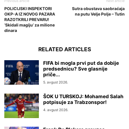
Previous article
Next article
POLICIJSKI INSPEKTORI
Sutra obustava saobraćaja
OKP-A IZ NOVOG PAZARA
na putu Velje Polje – Tutin
RAZOTKRILI PREVARU!
‘Skidali magiju’ za milione
dinara
RELATED ARTICLES
FIFA bi mogla prvi put da dobije
predsednicu? Sve glasnije
priče...
5. avgust 2026.
ŠOK U TURSKOJ: Mohamed Salah
potpisuje za Trabzonspor!
4. avgust 2026.