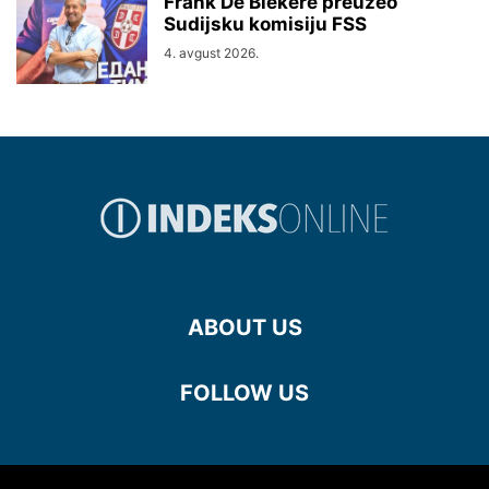
Frank De Blekere preuzeo
Sudijsku komisiju FSS
4. avgust 2026.
ABOUT US
FOLLOW US