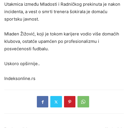
Utakmica između Mladosti i Radničkog prekinuta je nakon
incidenta, a vest o smrti trenera šokirala je domaću
sportsku javnost.
Mladen Žižović, koji je tokom karijere vodio više domaćih
klubova, ostatće upamćen po profesionalizmu i
posvećenosti fudbalu.
Uskoro opširnije..
Indeksonline.rs