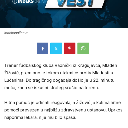
indeksonline.rs
Trener fudbalskog kluba Radnički iz Kragujevca, Mladen
Žižović, preminuo je tokom utakmice protiv Mladosti u
Lučanima. Do tragičnog događaja došlo je u 22. minutu
meča, kada se iskusni strateg srušio na terenu.
Hitna pomoć je odmah reagovala, a Žižović je kolima hitne
pomoći prevezen u najbližu zdravstvenu ustanovu. Uprkos
naporima lekara, nije mu bilo spasa.