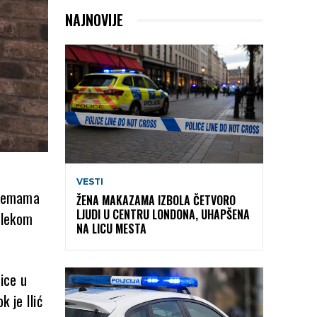
NAJNOVIJE
VESTI
m temama
ŽENA MAKAZAMA IZBOLA ČETVORO
LJUDI U CENTRU LONDONA, UHAPŠENA
Telekom
NA LICU MESTA
ice u
 je Ilić