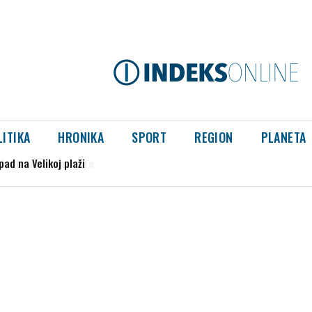
LITIKA
HRONIKA
SPORT
REGION
PLANETA
strofalne razmere