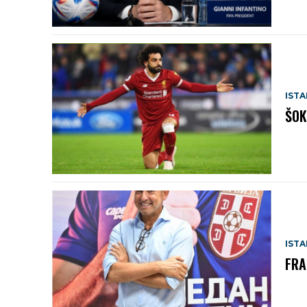
IST
ŠOK
IST
FRA