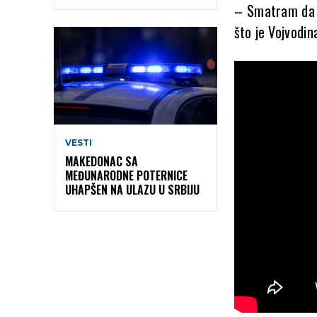
– Smatram da j
što je Vojvodin
VESTI
MAKEDONAC SA
MEĐUNARODNE POTERNICE
UHAPŠEN NA ULAZU U SRBIJU