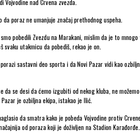
di Vojvodine nad Crvena zvezda.
rio da poraz ne umanjuje značaj prethodnog uspeha.
i smo pobedili Zvezdu na Marakani, mislim da je to mnogo 
š svaku utakmicu da pobediš, rekao je on.
porazi sastavni deo sporta i da Novi Pazar vidi kao ozbilj
e da se desi da ćemo izgubiti od nekog kluba, ne možemo
Pazar je ozbiljna ekipa, istakao je Ilić.
naglasio da smatra kako je pobeda Vojvodine protiv Crven
ačajnija od poraza koji je doživljen na Stadion Karađorđe.