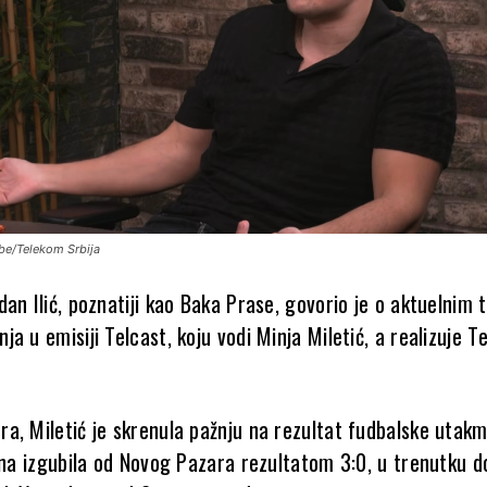
ube/Telekom Srbija
dan Ilić, poznatiji kao Baka Prase, govorio je o aktuelni
a u emisiji Telcast, koju vodi Minja Miletić, a realizuje 
a, Miletić je skrenula pažnju na rezultat fudbalske utakm
ina izgubila od Novog Pazara rezultatom 3:0, u trenutku dok