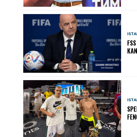
IST
FSS
KAN
IST
SPE
FEN