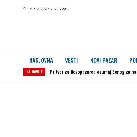
ČETVRTAK, AVGUST 6, 2026
NASLOVNA
VESTI
NOVI PAZAR
PO
Požar na Deliblatskoj peščari poprima kata
NAJNOVIJE