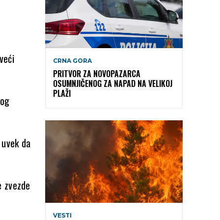
veći
CRNA GORA
PRITVOR ZA NOVOPAZARCA
OSUMNJIČENOG ZA NAPAD NA VELIKOJ
PLAŽI
nog
 uvek da
e zvezde
VESTI