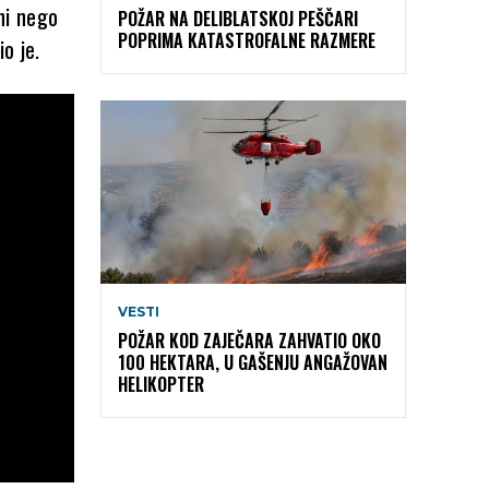
ni nego
POŽAR NA DELIBLATSKOJ PEŠČARI
POPRIMA KATASTROFALNE RAZMERE
o je.
VESTI
POŽAR KOD ZAJEČARA ZAHVATIO OKO
100 HEKTARA, U GAŠENJU ANGAŽOVAN
HELIKOPTER