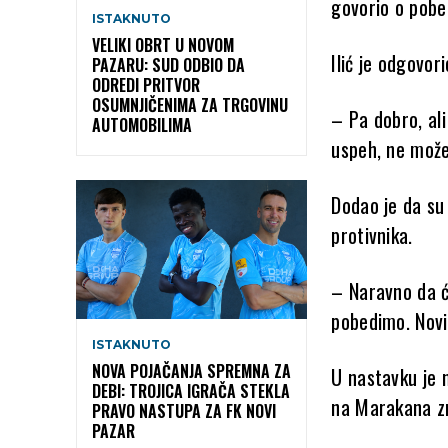
govorio o pobe
ISTAKNUTO
VELIKI OBRT U NOVOM
Ilić je odgovo
PAZARU: SUD ODBIO DA
ODREDI PRITVOR
OSUMNJIČENIMA ZA TRGOVINU
– Pa dobro, al
AUTOMOBILIMA
uspeh, ne može
Dodao je da su 
protivnika.
– Naravno da ć
pobedimo. Novi 
ISTAKNUTO
NOVA POJAČANJA SPREMNA ZA
U nastavku je 
DEBI: TROJICA IGRAČA STEKLA
na Marakana zn
PRAVO NASTUPA ZA FK NOVI
PAZAR