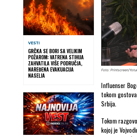
VESTI
GRČKA SE BORI SA VELIKIM
POŽAROM: VATRENA STIHIJA
ZAHVATILA VIŠE PODRUČJA,
NAREĐENA EVAKUACIJA
Foto: Printscreen/Yot
NASELJA
Influenser Bog
tokom gostovanj
Srbija.
Tokom razgovor
kojoj je Vojvod