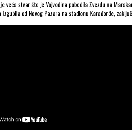
e veća stvar što je Vojvodina pobedila Zvezdu na Maraka
a izgubila od Novog Pazara na stadionu Karađorđe, zaključi