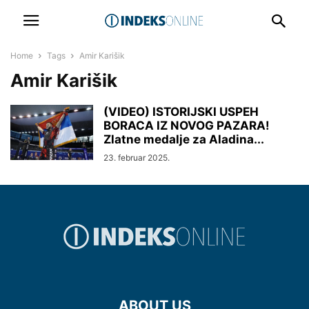
Home
Tags
Amir Karišik
Amir Karišik
(VIDEO) ISTORIJSKI USPEH
BORACA IZ NOVOG PAZARA!
Zlatne medalje za Aladina...
23. februar 2025.
ABOUT US