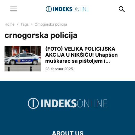
Home
Tags
Crnogorska policija
crnogorska policija
(FOTO) VELIKA POLICIJSKA
AKCIJA U NIKŠIĆU! Uhapšen
muškarac sa pištoljem i...
28. februar 2025.
ABOUT US