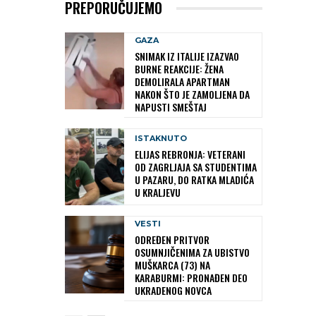
PREPORUČUJEMO
GAZA
SNIMAK IZ ITALIJE IZAZVAO
BURNE REAKCIJE: ŽENA
DEMOLIRALA APARTMAN
NAKON ŠTO JE ZAMOLJENA DA
NAPUSTI SMEŠTAJ
ISTAKNUTO
ELIJAS REBRONJA: VETERANI
OD ZAGRLJAJA SA STUDENTIMA
U PAZARU, DO RATKA MLADIĆA
U KRALJEVU
VESTI
ODREĐEN PRITVOR
OSUMNJIČENIMA ZA UBISTVO
MUŠKARCA (73) NA
KARABURMI: PRONAĐEN DEO
UKRADENOG NOVCA