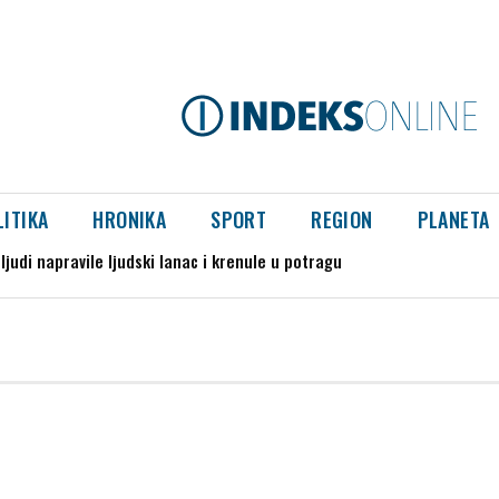
LITIKA
HRONIKA
SPORT
REGION
PLANETA
judi napravile ljudski lanac i krenule u potragu