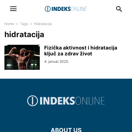
Home
Tags
Hidratacija
hidratacija
Fizička aktivnost i hidratacija
ključ za zdrav život
4. januar 2025.
ABOUT US