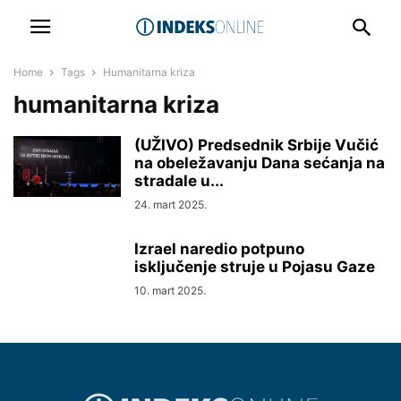
Home
Tags
Humanitarna kriza
humanitarna kriza
(UŽIVO) Predsednik Srbije Vučić
na obeležavanju Dana sećanja na
stradale u...
24. mart 2025.
Izrael naredio potpuno
isključenje struje u Pojasu Gaze
10. mart 2025.