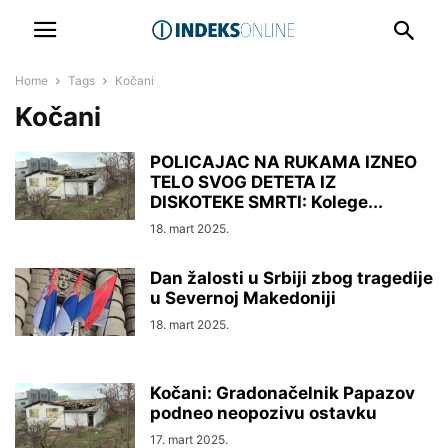
Home
Tags
Kočani
Kočani
POLICAJAC NA RUKAMA IZNEO
TELO SVOG DETETA IZ
DISKOTEKE SMRTI: Kolege...
18. mart 2025.
Dan žalosti u Srbiji zbog tragedije
u Severnoj Makedoniji
18. mart 2025.
Kočani: Gradonačelnik Papazov
podneo neopozivu ostavku
17. mart 2025.