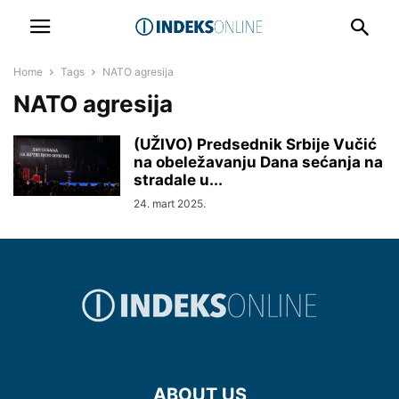
Home
Tags
NATO agresija
NATO agresija
(UŽIVO) Predsednik Srbije Vučić
na obeležavanju Dana sećanja na
stradale u...
24. mart 2025.
ABOUT US