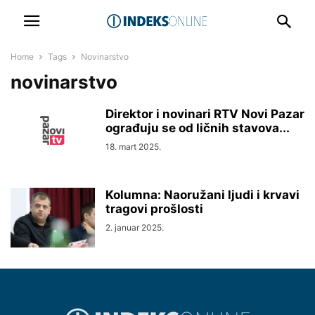
Home
Tags
Novinarstvo
novinarstvo
Direktor i novinari RTV Novi Pazar
ograđuju se od ličnih stavova...
18. mart 2025.
Kolumna: Naoružani ljudi i krvavi
tragovi prošlosti
2. januar 2025.