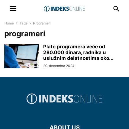
Home
Tags
Programeri
programeri
Plate programera veće od
280.000 dinara, radnika u
uslužnim delatnostima oko...
29. decembar 2024.
ABOUT US