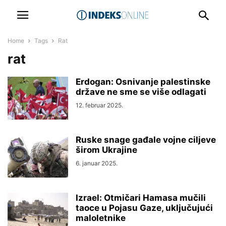
Home
Tags
Rat
rat
Erdogan: Osnivanje palestinske
države ne sme se više odlagati
12. februar 2025.
Ruske snage gađale vojne ciljeve
širom Ukrajine
6. januar 2025.
Izrael: Otmičari Hamasa mučili
taoce u Pojasu Gaze, uključujući
maloletnike