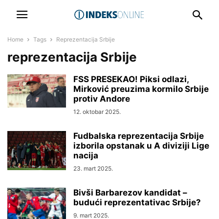
Home
Tags
Reprezentacija Srbije
reprezentacija Srbije
FSS PRESEKAO! Piksi odlazi,
Mirković preuzima kormilo Srbije
protiv Andore
12. oktobar 2025.
Fudbalska reprezentacija Srbije
izborila opstanak u A diviziji Lige
nacija
23. mart 2025.
Bivši Barbarezov kandidat –
budući reprezentativac Srbije?
9. mart 2025.