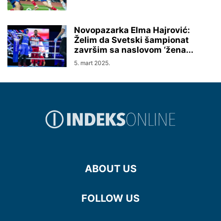
Novopazarka Elma Hajrović:
Želim da Svetski šampionat
završim sa naslovom ‘žena...
5. mart 2025.
ABOUT US
FOLLOW US