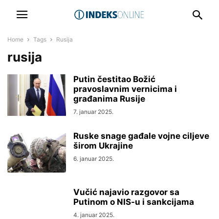
Home
Tags
Rusija
rusija
Putin čestitao Božić
pravoslavnim vernicima i
građanima Rusije
7. januar 2025.
Ruske snage gađale vojne ciljeve
širom Ukrajine
6. januar 2025.
Vučić najavio razgovor sa
Putinom o NIS-u i sankcijama
4. januar 2025.