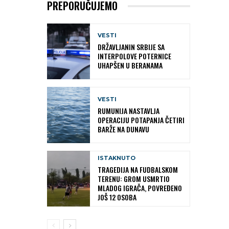
PREPORUČUJEMO
VESTI
DRŽAVLJANIN SRBIJE SA
INTERPOLOVE POTERNICE
UHAPŠEN U BERANAMA
VESTI
RUMUNIJA NASTAVLJA
OPERACIJU POTAPANJA ČETIRI
BARŽE NA DUNAVU
ISTAKNUTO
TRAGEDIJA NA FUDBALSKOM
TERENU: GROM USMRTIO
MLADOG IGRAČA, POVREĐENO
JOŠ 12 OSOBA