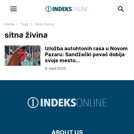
Home
Tags
Sitna živina
sitna živina
Izložba autohtonih rasa u Novom
Pazaru: Sandžački pevač dobija
svoje mesto...
9. mart 2025.
ABOUT US