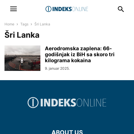
Home
Tags
Šri Lanka
Šri Lanka
Aerodromska zaplena: 66-
godišnjak iz BiH sa skoro tri
kilograma kokaina
9. januar 2025.
ABOUT US