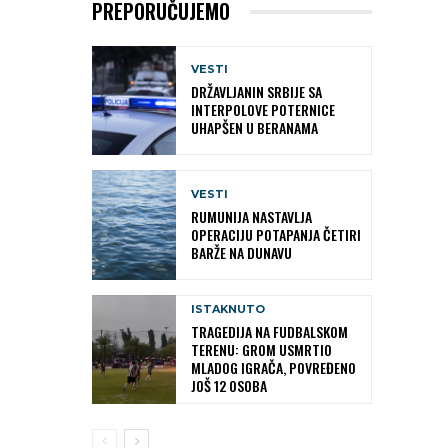
PREPORUČUJEMO
VESTI
DRŽAVLJANIN SRBIJE SA
INTERPOLOVE POTERNICE
UHAPŠEN U BERANAMA
VESTI
RUMUNIJA NASTAVLJA
OPERACIJU POTAPANJA ČETIRI
BARŽE NA DUNAVU
ISTAKNUTO
TRAGEDIJA NA FUDBALSKOM
TERENU: GROM USMRTIO
MLADOG IGRAČA, POVREĐENO
JOŠ 12 OSOBA