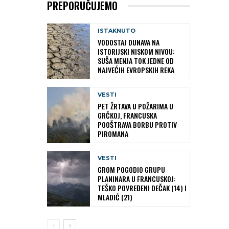
PREPORUČUJEMO
ISTAKNUTO
VODOSTAJ DUNAVA NA
ISTORIJSKI NISKOM NIVOU:
SUŠA MENJA TOK JEDNE OD
NAJVEĆIH EVROPSKIH REKA
VESTI
PET ŽRTAVA U POŽARIMA U
GRČKOJ, FRANCUSKA
POOŠTRAVA BORBU PROTIV
PIROMANA
VESTI
GROM POGODIO GRUPU
PLANINARA U FRANCUSKOJ:
TEŠKO POVREĐENI DEČAK (14) I
MLADIĆ (21)