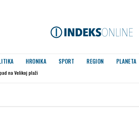
LITIKA
HRONIKA
SPORT
REGION
PLANETA
ad na Velikoj plaži