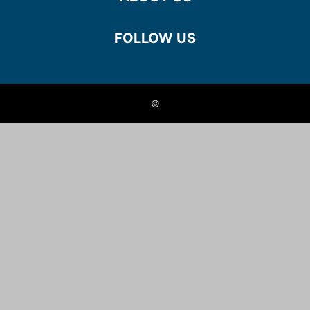
FOLLOW US
©