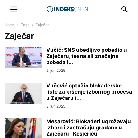
Home
Tags
Zaječar
Zaječar
Vučić: SNS ubedljivo pobedio u
Zaječaru, tesna ali značajna
pobeda i...
9. jun 2025.
Vučević optužio blokaderske
liste za kršenje izbornog procesa
u Zaječaru i...
8. jun 2025.
Mesarović: Blokaderi ugrožavaju
izbore i zastrašuju građane u
Zaječaru i Kosjeriću