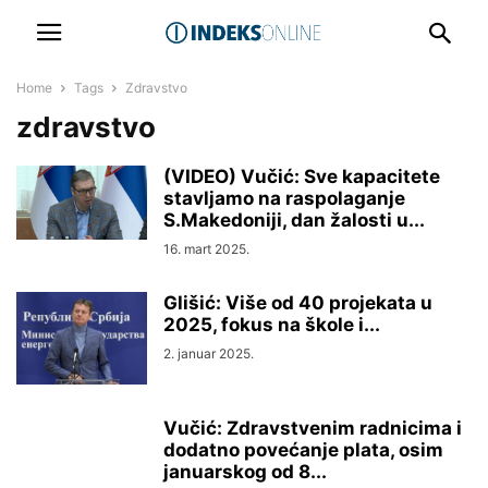
Home
Tags
Zdravstvo
zdravstvo
(VIDEO) Vučić: Sve kapacitete
stavljamo na raspolaganje
S.Makedoniji, dan žalosti u...
16. mart 2025.
Glišić: Više od 40 projekata u
2025, fokus na škole i...
2. januar 2025.
Vučić: Zdravstvenim radnicima i
dodatno povećanje plata, osim
januarskog od 8...