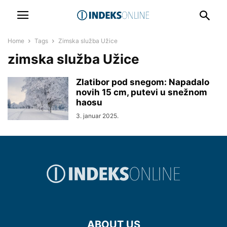
Home
Tags
Zimska služba Užice
zimska služba Užice
Zlatibor pod snegom: Napadalo
novih 15 cm, putevi u snežnom
haosu
3. januar 2025.
ABOUT US