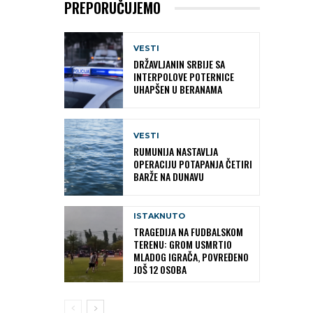
PREPORUČUJEMO
VESTI
DRŽAVLJANIN SRBIJE SA
INTERPOLOVE POTERNICE
UHAPŠEN U BERANAMA
VESTI
RUMUNIJA NASTAVLJA
OPERACIJU POTAPANJA ČETIRI
BARŽE NA DUNAVU
ISTAKNUTO
TRAGEDIJA NA FUDBALSKOM
TERENU: GROM USMRTIO
MLADOG IGRAČA, POVREĐENO
JOŠ 12 OSOBA