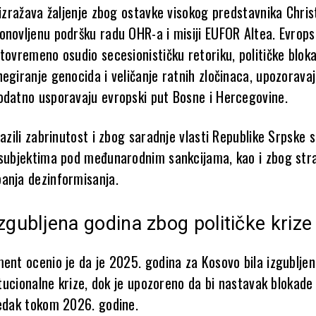
 izražava žaljenje zbog ostavke visokog predstavnika Chris
onovljenu podršku radu OHR-a i misiji EUFOR Altea. Evrops
tovremeno osudio secesionističku retoriku, političke blok
egiranje genocida i veličanje ratnih zločinaca, upozoravaj
odatno usporavaju evropski put Bosne i Hercegovine.
razili zabrinutost i zbog saradnje vlasti Republike Srpske 
 subjektima pod međunarodnim sankcijama, kao i zbog str
anja dezinformisanja.
zgubljena godina zbog političke krize
ment ocenio je da je 2025. godina za Kosovo bila izgublje
titucionalne krize, dok je upozoreno da bi nastavak blokad
redak tokom 2026. godine.