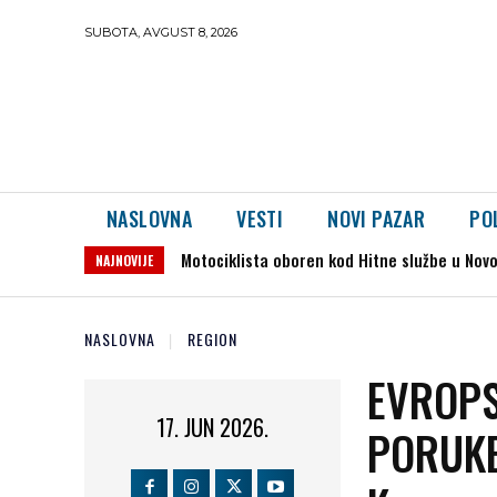
SUBOTA, AVGUST 8, 2026
NASLOVNA
VESTI
NOVI PAZAR
PO
Motociklista oboren kod Hitne službe u Novom P
Dron preleteo iz Rumunije u Bugarsku i ek
NAJNOVIJE
NASLOVNA
REGION
EVROPS
17. JUN 2026.
PORUKE