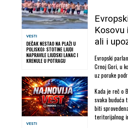
Evropski
Kosovu i
VESTI
ali i up
DEČAK NESTAO NA PLAŽI U
POLJSKOJ: STOTINE LJUDI
NAPRAVILE LJUDSKI LANAC I
Evropski parlam
KRENULE U POTRAGU
Crnoj Gori, u k
uz poruke podrš
Kada je reč o B
svaka buduća t
biti sproveden
teritorijalnog 
VESTI