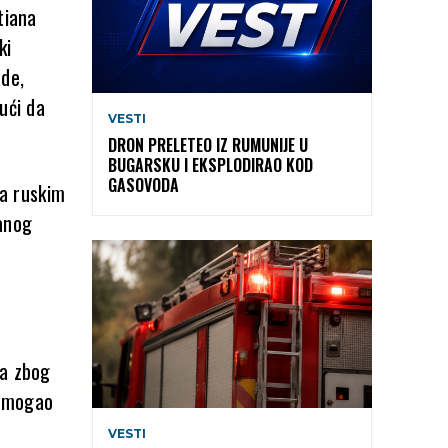
tiana
ki
ade,
ući da
VESTI
DRON PRELETEO IZ RUMUNIJE U
BUGARSKU I EKSPLODIRAO KOD
GASOVODA
sa ruskim
anog
na zbog
e mogao
VESTI