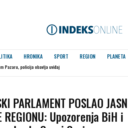
LITIKA
HRONIKA
SPORT
REGION
PLANETA
azaru, policija obavlja uviđaj
splodirao kod gasovoda
KI PARLAMENT POSLAO JASN
 REGIONU: Upozorenja BiH i