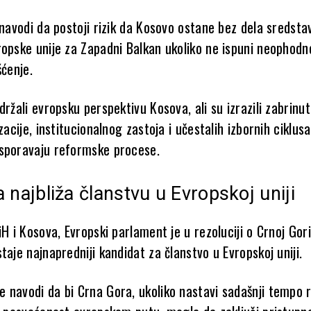
 navodi da postoji rizik da Kosovo ostane bez dela sredsta
ropske unije za Zapadni Balkan ukoliko ne ispuni neophodn
šćenje.
držali evropsku perspektivu Kosova, ali su izrazili zabrinu
zacije, institucionalnog zastoja i učestalih izbornih ciklusa 
sporavaju reformske procese.
 najbliža članstvu u Evropskoj uniji
iH i Kosova, Evropski parlament je u rezoluciji o Crnoj Gor
taje najnapredniji kandidat za članstvo u Evropskoj uniji.
 navodi da bi Crna Gora, ukoliko nastavi sadašnji tempo r