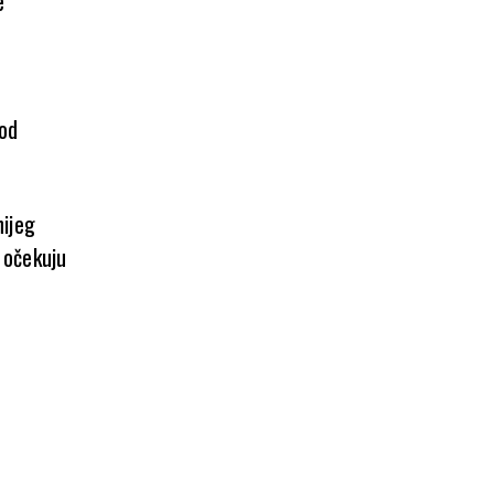
e
 od
nijeg
 očekuju