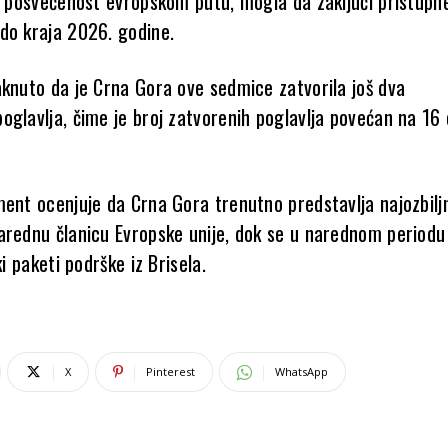
ku posvećenost evropskom putu, mogla da zaključi pristupn
do kraja 2026. godine.
aknuto da je Crna Gora ove sedmice zatvorila još dva
oglavlja, čime je broj zatvorenih poglavlja povećan na 16
ment ocenjuje da Crna Gora trenutno predstavlja najozbilj
arednu članicu Evropske unije, dok se u narednom periodu
ki paketi podrške iz Brisela.
X
Pinterest
WhatsApp