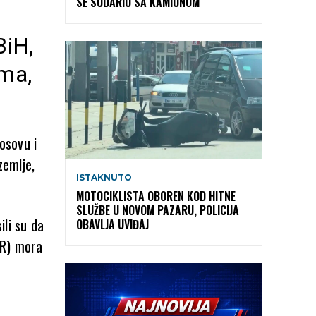
SE SUDARIO SA KAMIONOM
BiH,
ama,
osovu i
zemlje,
ISTAKNUTO
MOTOCIKLISTA OBOREN KOD HITNE
SLUŽBE U NOVOM PAZARU, POLICIJA
ili su da
OBAVLJA UVIĐAJ
HR) mora