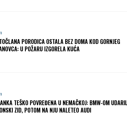
I
TOČLANA PORODICA OSTALA BEZ DOMA KOD GORNJEG
ANOVCA: U POŽARU IZGORELA KUĆA
I
ANKA TEŠKO POVREĐENA U NEMAČKOJ: BMW-OM UDARIL
ONSKI ZID, POTOM NA NJU NALETEO AUDI