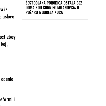
ŠESTOČLANA PORODICA OSTALA BEZ
DOMA KOD GORNJEG MILANOVCA: U
va iz
POŽARU IZGORELA KUĆA
e uslove
tost zbog
koji,
i ocenio
eformi i