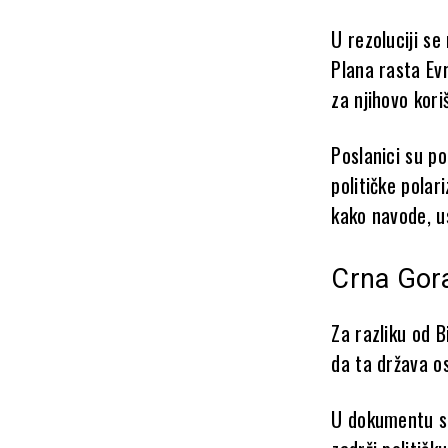
U rezoluciji se
Plana rasta Ev
za njihovo kori
Poslanici su po
političke polari
kako navode, u
Crna Gora
Za razliku od B
da ta država os
U dokumentu se