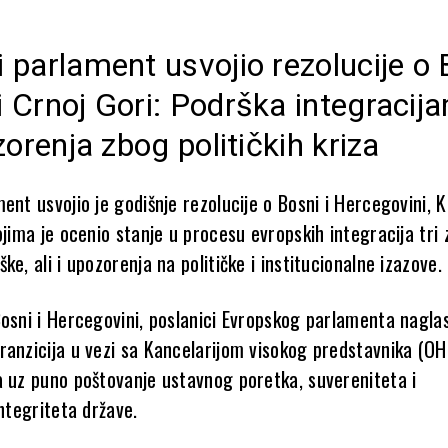
 parlament usvojio rezolucije o 
 Crnoj Gori: Podrška integracij
ozorenja zbog političkih kriza
ent usvojio je godišnje rezolucije o Bosni i Hercegovini, K
ojima je ocenio stanje u procesu evropskih integracija tri 
ke, ali i upozorenja na političke i institucionalne izazove.
osni i Hercegovini, poslanici Evropskog parlamenta naglas
ranzicija u vezi sa Kancelarijom visokog predstavnika (O
a uz puno poštovanje ustavnog poretka, suvereniteta i
integriteta države.