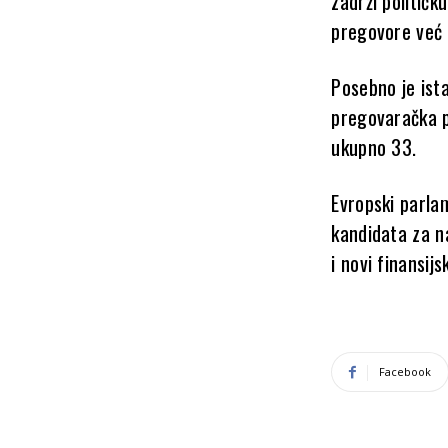
zadrži politič
pregovore već 
Posebno je ist
pregovaračka p
ukupno 33.
Evropski parla
kandidata za n
i novi finansijs
Facebook