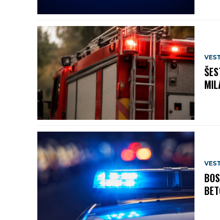
VEST
ŠES
MIL
VEST
BOS
BET