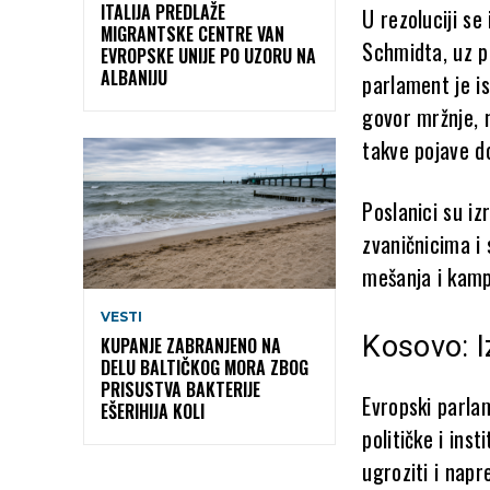
ITALIJA PREDLAŽE
U rezoluciji se
MIGRANTSKE CENTRE VAN
Schmidta, uz p
EVROPSKE UNIJE PO UZORU NA
ALBANIJU
parlament je is
govor mržnje, n
takve pojave d
Poslanici su iz
zvaničnicima i
mešanja i kamp
VESTI
Kosovo: I
KUPANJE ZABRANJENO NA
DELU BALTIČKOG MORA ZBOG
PRISUSTVA BAKTERIJE
Evropski parla
EŠERIHIJA KOLI
političke i ins
ugroziti i nap