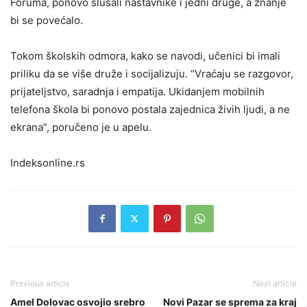
Foruma, ponovo slušali nastavnike i jedni druge, a znanje
bi se povećalo.
Tokom školskih odmora, kako se navodi, učenici bi imali
priliku da se više druže i socijalizuju. “Vraćaju se razgovor,
prijateljstvo, saradnja i empatija. Ukidanjem mobilnih
telefona škola bi ponovo postala zajednica živih ljudi, a ne
ekrana”, poručeno je u apelu.
Indeksonline.rs
Previous article
Next article
Amel Dolovac osvojio srebro
Novi Pazar se sprema za kraj