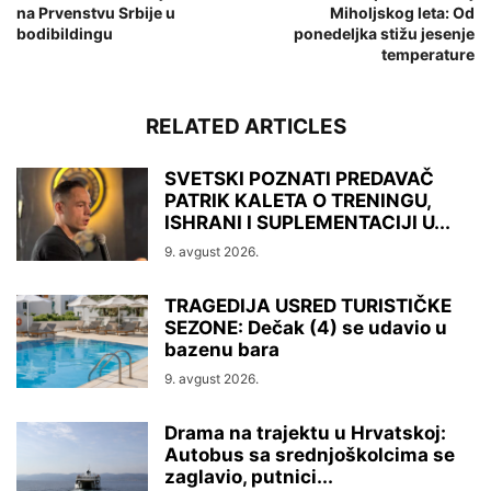
na Prvenstvu Srbije u
Miholjskog leta: Od
bodibildingu
ponedeljka stižu jesenje
temperature
RELATED ARTICLES
SVETSKI POZNATI PREDAVAČ
PATRIK KALETA O TRENINGU,
ISHRANI I SUPLEMENTACIJI U...
9. avgust 2026.
TRAGEDIJA USRED TURISTIČKE
SEZONE: Dečak (4) se udavio u
bazenu bara
9. avgust 2026.
Drama na trajektu u Hrvatskoj:
Autobus sa srednjoškolcima se
zaglavio, putnici...