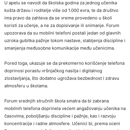
U apelu se navodi da školska godina za jednog učenika
košta državu i roditelje više od 1.000 evra, te da društvo
ima pravo da zahteva da se vreme provedeno u školi
koristi za učenje, a ne za dopisivanje ili snimanje. Forum
upozorava da su mobilni telefoni postali jedan od glavnih
uzroka gubitka pažnje tokom nastave, slabljenja discipline i
smanjenja međusobne komunikacije među učenicima.
Pored toga, ukazuje se da prekomerno korišćenje telefona
doprinosi porastu vršnjačkog nasilja i digitalnog
zlostavljanja, što dodatno ugrožava bezbednost i zdravu
atmosferu u školama.
Forum srednjih stručnih škola smatra da bi zabrana
mobilnih telefona doprinela većem angažovanju učenika na
časovima, poboljšanju discipline i pažnje, kao i razvoju
koncentracije i radne atmosfere. Učenici bi, prema oceni