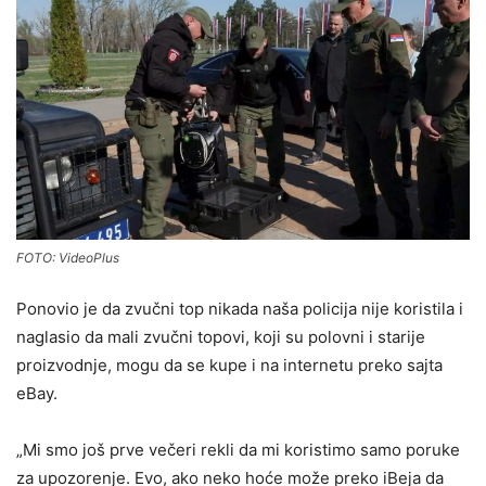
FOTO: VideoPlus
Ponovio je da zvučni top nikada naša policija nije koristila i
naglasio da mali zvučni topovi, koji su polovni i starije
proizvodnje, mogu da se kupe i na internetu preko sajta
eBay.
„Mi smo još prve večeri rekli da mi koristimo samo poruke
za upozorenje. Evo, ako neko hoće može preko iBeja da