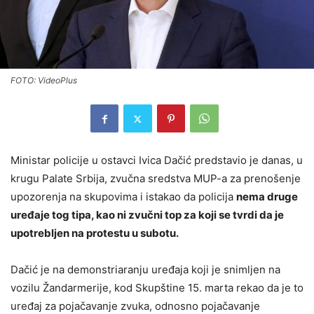
FOTO: VideoPlus
Ministar policije u ostavci Ivica Dačić predstavio je danas, u
krugu Palate Srbija, zvučna sredstva MUP-a za prenošenje
upozorenja na skupovima i istakao da policija
nema druge
uređaje tog tipa, kao ni zvučni top za koji se tvrdi da je
upotrebljen na protestu u subotu.
Dačić je na demonstriaranju uređaja koji je snimljen na
vozilu Žandarmerije, kod Skupštine 15. marta rekao da je to
uređaj za pojačavanje zvuka, odnosno pojačavanje