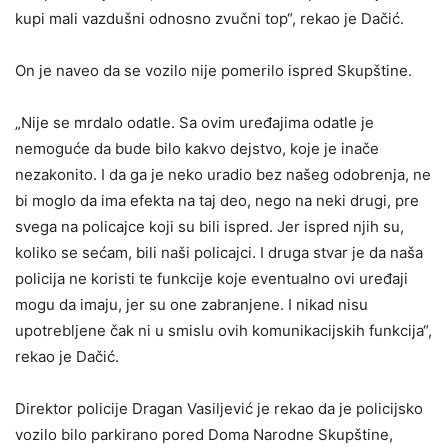
kupi mali vazdušni odnosno zvučni top“, rekao je Dačić.
On je naveo da se vozilo nije pomerilo ispred Skupštine.
„Nije se mrdalo odatle. Sa ovim uređajima odatle je
nemoguće da bude bilo kakvo dejstvo, koje je inače
nezakonito. I da ga je neko uradio bez našeg odobrenja, ne
bi moglo da ima efekta na taj deo, nego na neki drugi, pre
svega na policajce koji su bili ispred. Jer ispred njih su,
koliko se sećam, bili naši policajci. I druga stvar je da naša
policija ne koristi te funkcije koje eventualno ovi uređaji
mogu da imaju, jer su one zabranjene. I nikad nisu
upotrebljene čak ni u smislu ovih komunikacijskih funkcija“,
rekao je Dačić.
Direktor policije Dragan Vasiljević je rekao da je policijsko
vozilo bilo parkirano pored Doma Narodne Skupštine,