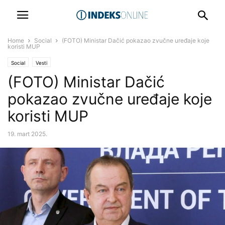
Home
Social
(FOTO) Ministar Dačić pokazao zvučne uređaje koje
koristi MUP
Social
Vesti
(FOTO) Ministar Dačić
pokazao zvučne uređaje koje
koristi MUP
19. mart 2025.