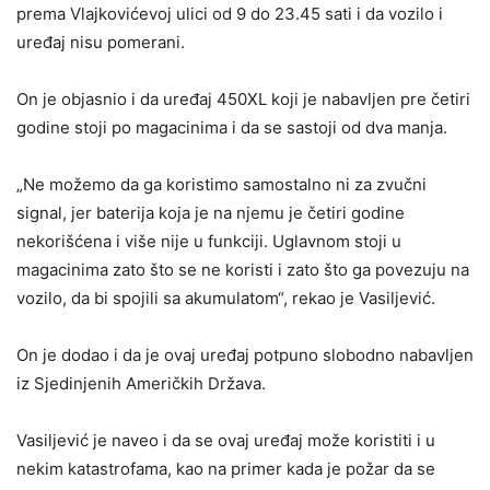
prema Vlajkovićevoj ulici od 9 do 23.45 sati i da vozilo i
uređaj nisu pomerani.
On je objasnio i da uređaj 450XL koji je nabavljen pre četiri
godine stoji po magacinima i da se sastoji od dva manja.
„Ne možemo da ga koristimo samostalno ni za zvučni
signal, jer baterija koja je na njemu je četiri godine
nekorišćena i više nije u funkciji. Uglavnom stoji u
magacinima zato što se ne koristi i zato što ga povezuju na
vozilo, da bi spojili sa akumulatom“, rekao je Vasiljević.
On je dodao i da je ovaj uređaj potpuno slobodno nabavljen
iz Sjedinjenih Američkih Država.
Vasiljević je naveo i da se ovaj uređaj može koristiti i u
nekim katastrofama, kao na primer kada je požar da se