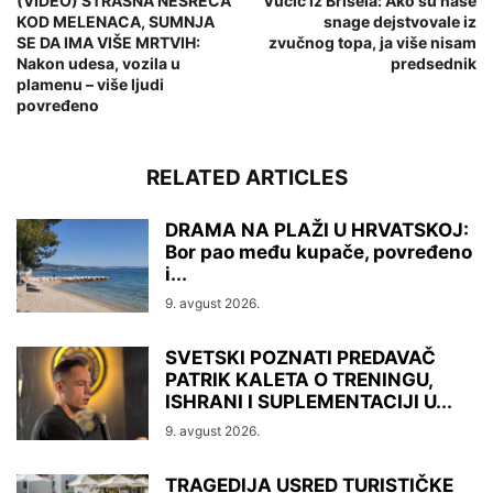
(VIDEO) STRAŠNA NESREĆA
Vučić iz Brisela: Ako su naše
KOD MELENACA, SUMNJA
snage dejstvovale iz
SE DA IMA VIŠE MRTVIH:
zvučnog topa, ja više nisam
Nakon udesa, vozila u
predsednik
plamenu – više ljudi
povređeno
RELATED ARTICLES
DRAMA NA PLAŽI U HRVATSKOJ:
Bor pao među kupače, povređeno
i...
9. avgust 2026.
SVETSKI POZNATI PREDAVAČ
PATRIK KALETA O TRENINGU,
ISHRANI I SUPLEMENTACIJI U...
9. avgust 2026.
TRAGEDIJA USRED TURISTIČKE