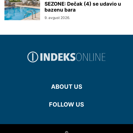
SEZONE: Dečak (4) se udavio u
bazenu bara
9. avgust 2026.
ABOUT US
FOLLOW US
©