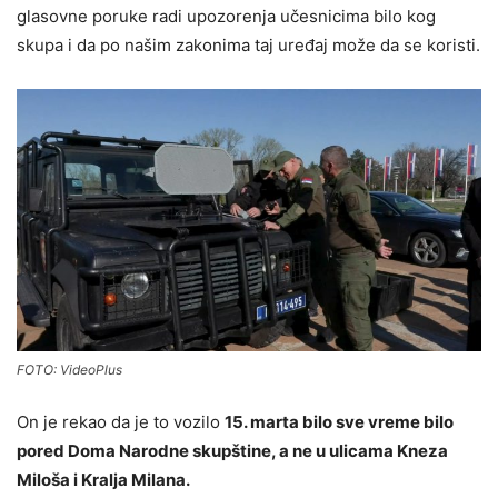
glasovne poruke radi upozorenja učesnicima bilo kog
skupa i da po našim zakonima taj uređaj može da se koristi.
FOTO: VideoPlus
On je rekao da je to vozilo
15. marta bilo sve vreme bilo
pored Doma Narodne skupštine, a ne u ulicama Kneza
Miloša i Kralja Milana.