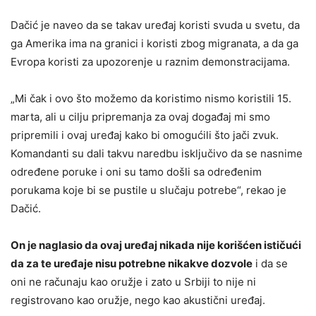
Dačić je naveo da se takav uređaj koristi svuda u svetu, da
ga Amerika ima na granici i koristi zbog migranata, a da ga
Evropa koristi za upozorenje u raznim demonstracijama.
„Mi čak i ovo što možemo da koristimo nismo koristili 15.
marta, ali u cilju pripremanja za ovaj događaj mi smo
pripremili i ovaj uređaj kako bi omogućili što jači zvuk.
Komandanti su dali takvu naredbu isključivo da se nasnime
određene poruke i oni su tamo došli sa određenim
porukama koje bi se pustile u slučaju potrebe“, rekao je
Dačić.
On je naglasio da ovaj uređaj nikada nije korišćen ističući
da za te uređaje nisu potrebne nikakve dozvole
i da se
oni ne računaju kao oružje i zato u Srbiji to nije ni
registrovano kao oružje, nego kao akustični uređaj.