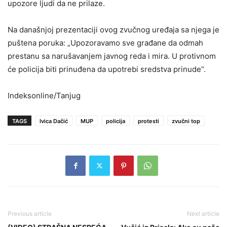
upozore ljudi da ne prilaze.
Na današnjoj prezentaciji ovog zvučnog uređaja sa njega je
puštena poruka: „Upozoravamo sve građane da odmah
prestanu sa narušavanjem javnog reda i mira. U protivnom
će policija biti prinuđena da upotrebi sredstva prinude“.
Indeksonline/Tanjug
TAGS
Ivica Dačić
MUP
policija
protesti
zvučni top
Previous article
Next article