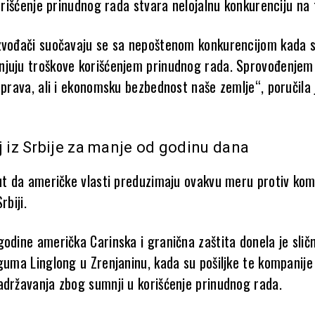
korišćenje prinudnog rada stvara nelojalnu konkurenciju na t
zvođači suočavaju se sa nepoštenom konkurencijom kada 
juju troškove korišćenjem prinudnog rada. Sprovođenjem
 prava, ali i ekonomsku bezbednost naše zemlje“, poručila 
j iz Srbije za manje od godinu dana
put da američke vlasti preduzimaju ovakvu meru protiv kom
rbiji.
godine američka Carinska i granična zaštita donela je slič
 guma Linglong u Zrenjaninu, kada su pošiljke te kompanij
adržavanja zbog sumnji u korišćenje prinudnog rada.