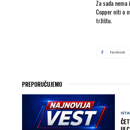
Za sada nema i
Copper niti o 
tržištu.
Facebook
PREPORUČUJEMO
IST
ČET
ULC