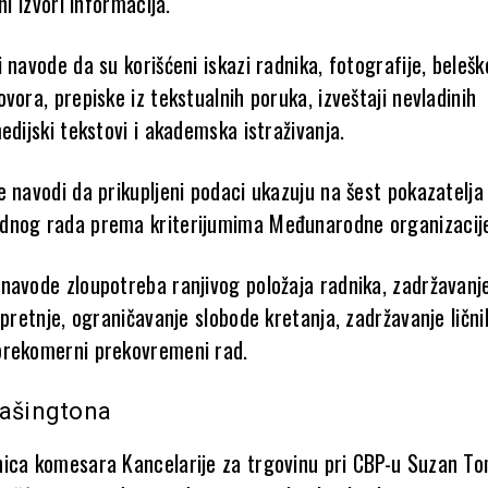
ni izvori informacija.
 navode da su korišćeni iskazi radnika, fotografije, belešk
vora, prepiske iz tekstualnih poruka, izveštaji nevladinih
edijski tekstovi i akademska istraživanja.
e navodi da prikupljeni podaci ukazuju na šest pokazatelja
dnog rada prema kriterijumima Međunarodne organizacije
navode zloupotreba ranjivog položaja radnika, zadržavanj
 pretnje, ograničavanje slobode kretanja, zadržavanje lični
prekomerni prekovremeni rad.
Vašingtona
ica komesara Kancelarije za trgovinu pri CBP-u Suzan T