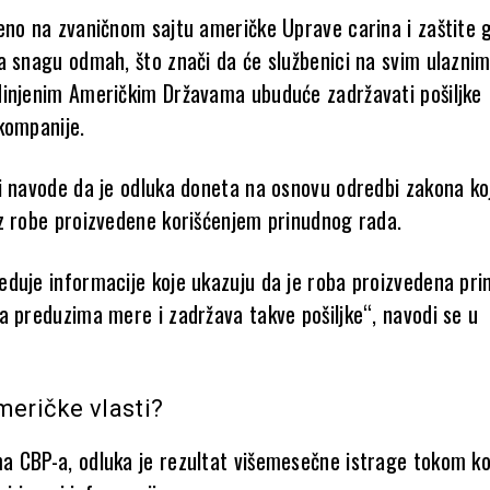
eno na zvaničnom sajtu američke Uprave carina i zaštite 
a snagu odmah, što znači da će službenici na svim ulazni
injenim Američkim Državama ubuduće zadržavati pošiljke
kompanije.
i navode da je odluka doneta na osnovu odredbi zakona ko
z robe proizvedene korišćenjem prinudnog rada.
duje informacije koje ukazuju da je roba proizvedena pr
a preduzima mere i zadržava takve pošiljke“, navodi se u
meričke vlasti?
 CBP-a, odluka je rezultat višemesečne istrage tokom ko