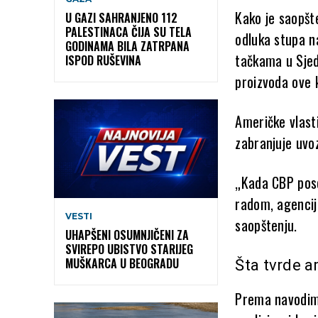
Kako je saopšt
U GAZI SAHRANJENO 112
PALESTINACA ČIJA SU TELA
odluka stupa n
GODINAMA BILA ZATRPANA
tačkama u Sjed
ISPOD RUŠEVINA
proizvoda ove 
Američke vlast
zabranjuje uvo
„Kada CBP pose
radom, agencij
VESTI
saopštenju.
UHAPŠENI OSUMNJIČENI ZA
SVIREPO UBISTVO STARIJEG
MUŠKARCA U BEOGRADU
Šta tvrde a
Prema navodima