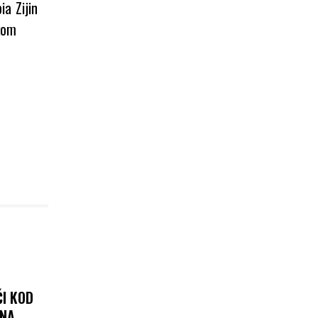
a Zijin
kom
I KOD
ENA