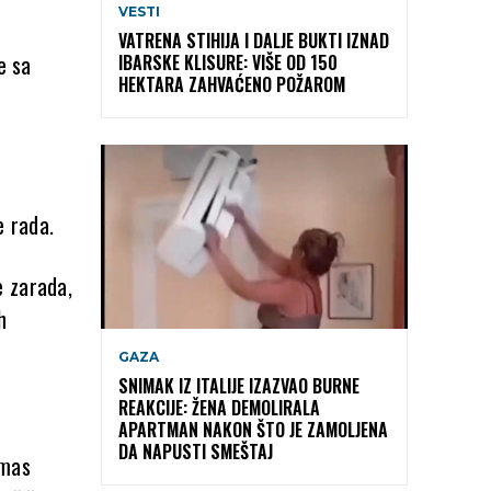
VESTI
VATRENA STIHIJA I DALJE BUKTI IZNAD
e sa
IBARSKE KLISURE: VIŠE OD 150
HEKTARA ZAHVAĆENO POŽAROM
 rada.
e zarada,
h
GAZA
SNIMAK IZ ITALIJE IZAZVAO BURNE
REAKCIJE: ŽENA DEMOLIRALA
APARTMAN NAKON ŠTO JE ZAMOLJENA
DA NAPUSTI SMEŠTAJ
omas