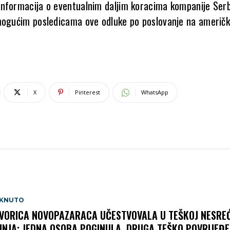
nformacija o eventualnim daljim koracima kompanije Serbi
mogućim posledicama ove odluke po poslovanje na američ
X
Pinterest
WhatsApp
AKNUTO
VORICA NOVOPAZARACA UČESTVOVALA U TEŠKOJ NESREĆ
INJA: JEDNA OSOBA POGINULA, DRUGA TEŠKO POVRIJEĐ