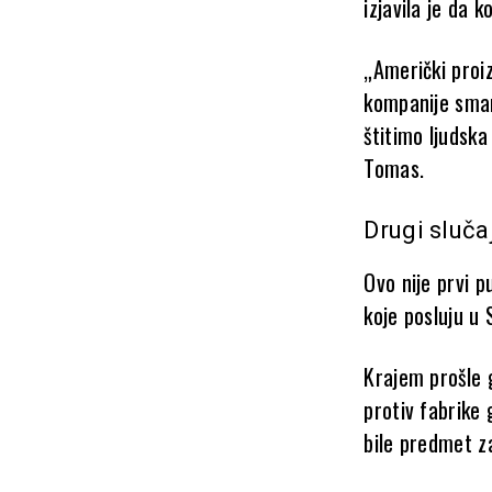
izjavila je da 
„Američki proi
kompanije sman
štitimo ljudska
Tomas.
Drugi sluča
Ovo nije prvi 
koje posluju u S
Krajem prošle 
protiv fabrike
bile predmet z