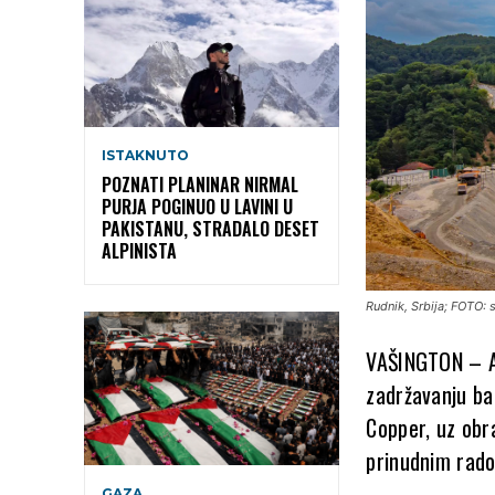
ISTAKNUTO
POZNATI PLANINAR NIRMAL
PURJA POGINUO U LAVINI U
PAKISTANU, STRADALO DESET
ALPINISTA
Rudnik, Srbija; FOTO:
VAŠINGTON – Am
zadržavanju bak
Copper, uz obra
prinudnim rad
GAZA