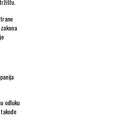
ržištu.
strane
 zakona
je
panija
nu odluku
e takođe