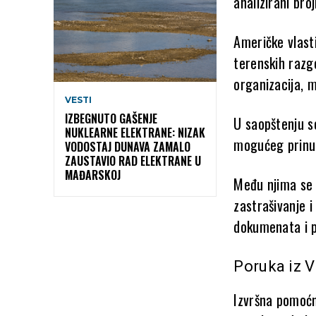
analizirani broj
Američke vlasti
terenskih razgo
organizacija, m
VESTI
IZBEGNUTO GAŠENJE
U saopštenju s
NUKLEARNE ELEKTRANE: NIZAK
mogućeg prinu
VODOSTAJ DUNAVA ZAMALO
ZAUSTAVIO RAD ELEKTRANE U
MAĐARSKOJ
Među njima se 
zastrašivanje i
dokumenata i 
Poruka iz 
Izvršna pomoćn