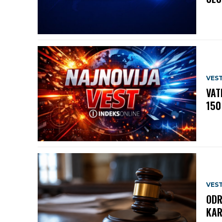
VEST
VAT
150
VEST
ODR
KAR