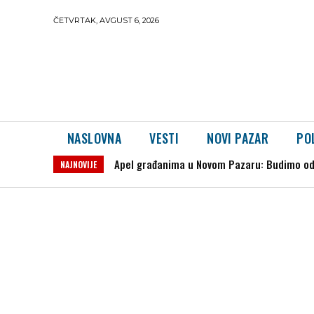
ČETVRTAK, AVGUST 6, 2026
NASLOVNA
VESTI
NOVI PAZAR
PO
Apel građanima u Novom Pazaru: Budimo odgov
Vatrena stihija i dalje bukti iznad Ibarske
NAJNOVIJE