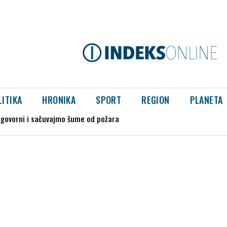
LITIKA
HRONIKA
SPORT
REGION
PLANETA
orni i sačuvajmo šume od požara
 klisure: Više od 150 hektara zahvaćeno požarom