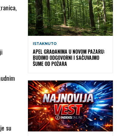
granica,
m
ISTAKNUTO
ji
APEL GRAĐANIMA U NOVOM PAZARU:
BUDIMO ODGOVORNI I SAČUVAJMO
ŠUME OD POŽARA
inudnim
je su