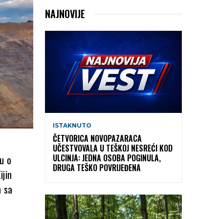
NAJNOVIJE
ISTAKNUTO
ČETVORICA NOVOPAZARACA
UČESTVOVALA U TEŠKOJ NESREĆI KOD
ULCINJA: JEDNA OSOBA POGINULA,
u o
DRUGA TEŠKO POVRIJEĐENA
ijin
n sa