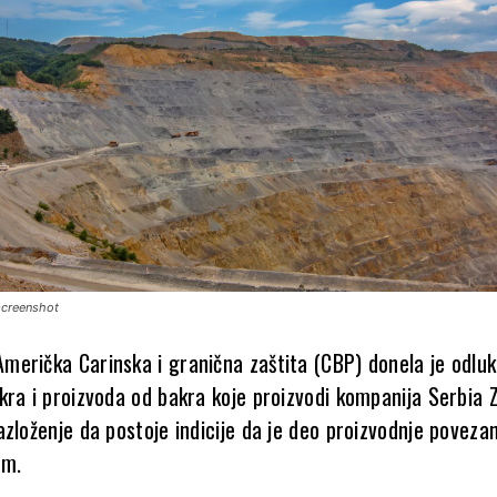
 screenshot
erička Carinska i granična zaštita (CBP) donela je odluk
ra i proizvoda od bakra koje proizvodi kompanija Serbia Z
zloženje da postoje indicije da je deo proizvodnje poveza
om.