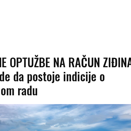
NE OPTUŽBE NA RAČUN ZIĐINA
de da postoje indicije o
nom radu