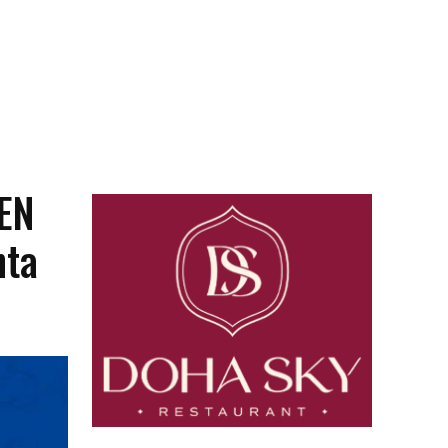
EN
nta