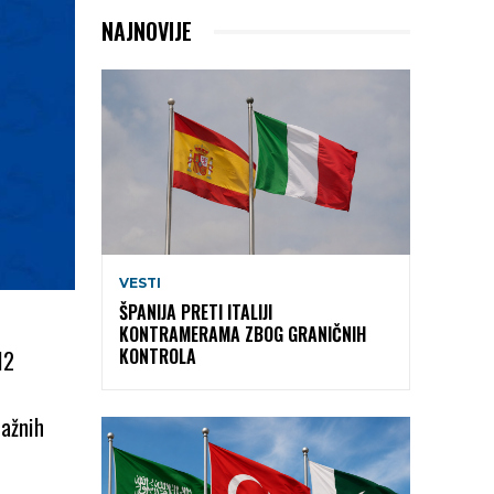
NAJNOVIJE
VESTI
ŠPANIJA PRETI ITALIJI
KONTRAMERAMA ZBOG GRANIČNIH
KONTROLA
12
lažnih