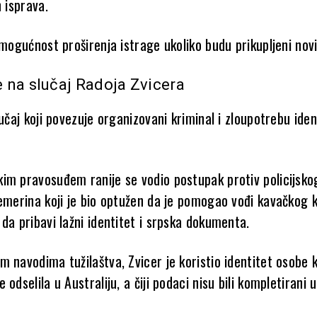
h isprava.
 mogućnost proširenja istrage ukoliko budu prikupljeni novi
 na slučaj Radoja Zvicera
lučaj koji povezuje organizovani kriminal i zloupotrebu iden
im pravosuđem ranije se vodio postupak protiv policijsko
Temerina koji je bio optužen da je pomogao vođi kavačkog 
da pribavi lažni identitet i srpska dokumenta.
 navodima tužilaštva, Zvicer je koristio identitet osobe k
 odselila u Australiju, a čiji podaci nisu bili kompletirani u