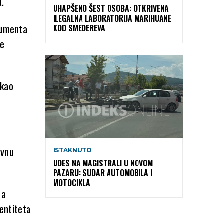
a.
UHAPŠENO ŠEST OSOBA: OTKRIVENA
ILEGALNA LABORATORIJA MARIHUANE
okumenta
KOD SMEDEREVA
le
 kao
ivnu
ISTAKNUTO
UDES NA MAGISTRALI U NOVOM
PAZARU: SUDAR AUTOMOBILA I
MOTOCIKLA
 a
dentiteta