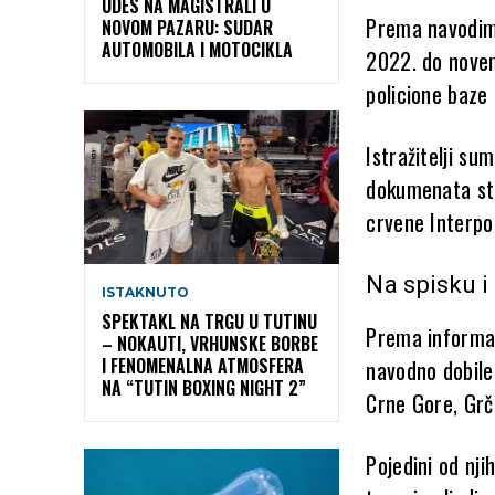
UDES NA MAGISTRALI U
Prema navodima 
NOVOM PAZARU: SUDAR
AUTOMOBILA I MOTOCIKLA
2022. do novem
policione baze
Istražitelji su
dokumenata str
crvene Interpol
Na spisku i
ISTAKNUTO
SPEKTAKL NA TRGU U TUTINU
Prema informac
– NOKAUTI, VRHUNSKE BORBE
I FENOMENALNA ATMOSFERA
navodno dobile 
NA “TUTIN BOXING NIGHT 2”
Crne Gore, Grčk
Pojedini od nj