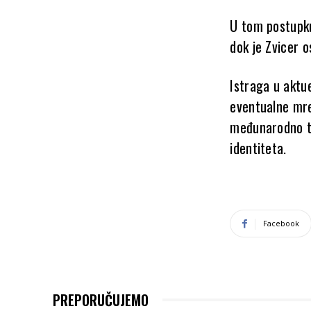
U tom postupku
dok je Zvicer 
Istraga u aktue
eventualne mre
međunarodno t
identiteta.
Facebook
PREPORUČUJEMO