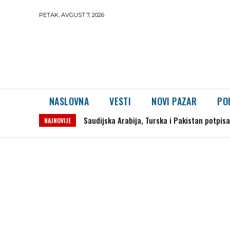
PETAK, AVGUST 7, 2026
NASLOVNA
VESTI
NOVI PAZAR
PO
Uhapšeno šest osoba: Otkrivena ilegalna l
NAJNOVIJE