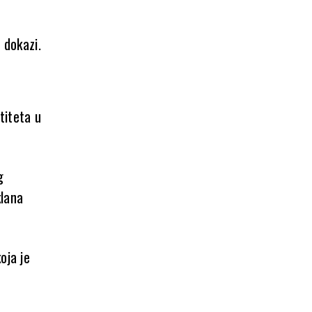
 dokazi.
titeta u
g
klana
oja je