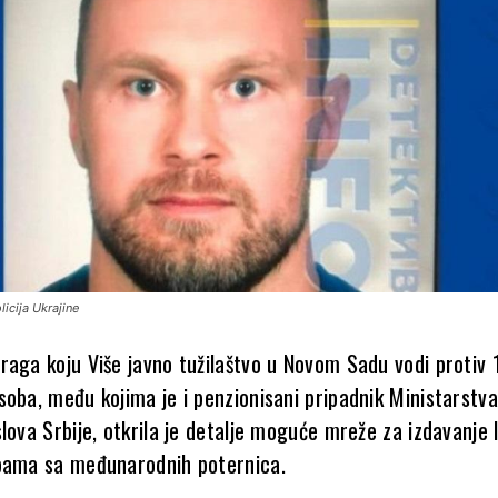
licija Ukrajine
raga koju Više javno tužilaštvo u Novom Sadu vodi protiv 
soba, među kojima je i penzionisani pripadnik Ministarstva
lova Srbije, otkrila je detalje moguće mreže za izdavanje 
bama sa međunarodnih poternica.