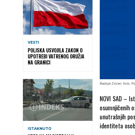
VESTI
POLJSKA USVOJILA ZAKON O
UPOTREBI VATRENOG ORUŽJA
NA GRANICI
Radoje Zvicer; foto: Po
NOVI SAD – Ist
osumnjičenih o
unutrašnjih pos
identiteta oso
ISTAKNUTO