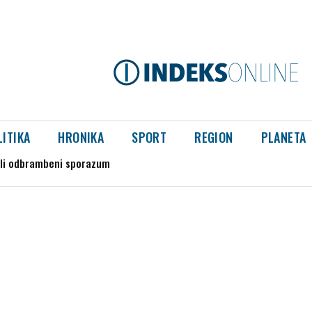
LITIKA
HRONIKA
SPORT
REGION
PLANETA
aboratorija marihuane kod Smedereva