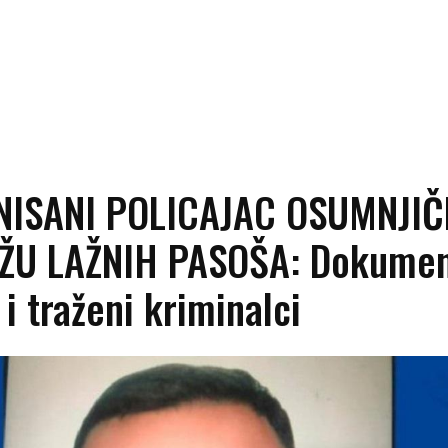
NISANI POLICAJAC OSUMNJIČ
ŽU LAŽNIH PASOŠA: Dokume
 i traženi kriminalci