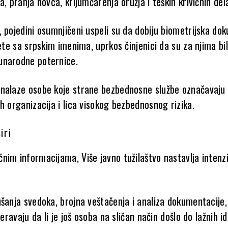
a, pranja novca, krijumčarenja oružja i teških krivičnih del
, pojedini osumnjičeni uspeli su da dobiju biometrijska d
tete sa srpskim imenima, uprkos činjenici da su za njima bi
unarodne poternice.
nalaze osobe koje strane bezbednosne službe označavaju
h organizacija i lica visokog bezbednosnog rizika.
iri
nim informacijama, Više javno tužilaštvo nastavlja intenz
ušanja svedoka, brojna veštačenja i analiza dokumentacije,
veravaju da li je još osoba na sličan način došlo do lažnih i