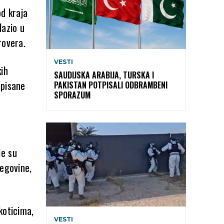
od kraja
lazio u
rovera.
VESTI
kih
SAUDIJSKA ARABIJA, TURSKA I
spisane
PAKISTAN POTPISALI ODBRAMBENI
SPORAZUM
je su
cegovine,
koticima,
VESTI