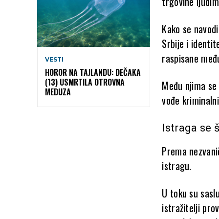
trgovine ljudim
Kako se navodi
Srbije i identi
raspisane međ
VESTI
HOROR NA TAJLANDU: DEČAKA
(13) USMRTILA OTROVNA
Među njima se 
MEDUZA
vođe kriminalni
Istraga se š
Prema nezvanič
istragu.
U toku su sasl
istražitelji pro