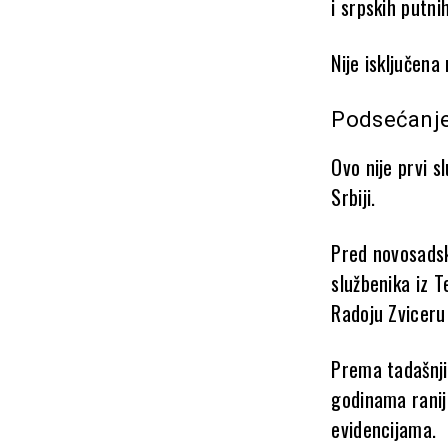
i srpskih putni
Nije isključena
Podsećanje
Ovo nije prvi s
Srbiji.
Pred novosadsk
službenika iz 
Radoju Zviceru 
Prema tadašnjim
godinama ranije
evidencijama.