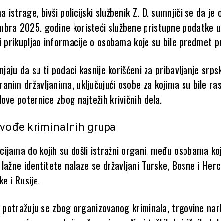
istrage, bivši policijski službenik Z. D. sumnjiči se da je 
bra 2025. godine koristeći službene pristupne podatke u
 i prikupljao informacije o osobama koje su bile predmet p
mnjaju da su ti podaci kasnije korišćeni za pribavljanje srps
anim državljanima, uključujući osobe za kojima su bile ra
ove poternice zbog najtežih krivičnih dela.
 vođe kriminalnih grupa
ijama do kojih su došli istražni organi, među osobama ko
lažne identitete nalaze se državljani Turske, Bosne i Her
e i Rusije.
ih potražuju se zbog organizovanog kriminala, trgovine nar