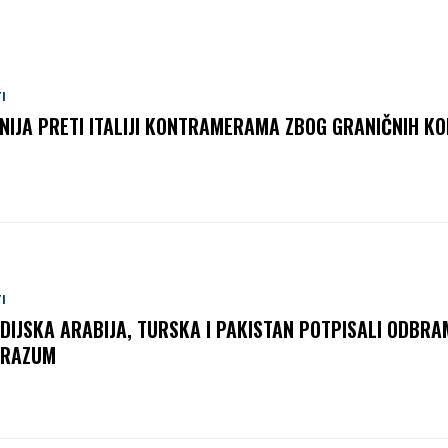
I
NIJA PRETI ITALIJI KONTRAMERAMA ZBOG GRANIČNIH K
I
DIJSKA ARABIJA, TURSKA I PAKISTAN POTPISALI ODBRA
ORAZUM