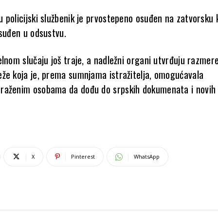
 policijski službenik je prvostepeno osuđen na zatvorsku 
osuđen u odsustvu.
lnom slučaju još traje, a nadležni organi utvrđuju razmer
že koja je, prema sumnjama istražitelja, omogućavala
raženim osobama da dođu do srpskih dokumenata i novih
X
Pinterest
WhatsApp