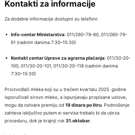
Kontakti za informacije
Za dodatne informacije dostupni su telefoni:
Info-centar Ministarstva
: 011/260-79-60, 011/260-79-
61 (radnim danima 7:30–15:30)
Kontakt centar Uprave za agrarna plaćanja
: 011/30-20-
100, 011/30-20-101, 011/30-20-118 (radnim danima
7:30–15:30)
Proizvođači mleka koji su u trećem kvartalu 2025. godine
isporučivali sirovo mleko, a ispunjavaju propisane uslove,
mogu da ostvare premiju od
19 dinara po litru
. Podnošenje
zahteva isključivo putem e-servisa trebalo bi da ubrza
proceduru, dok je krajnji rok
31. oktobar
.