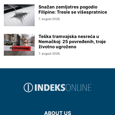
Snažan zemljotres pogodio
Filipine: Tresle se višespratnice
7. avgust 2026.
Teška tramvajska nesreća u
Nemačkoj: 25 povređenih, troje
životno ugroženo
7. avgust 2026.
ABOUT US