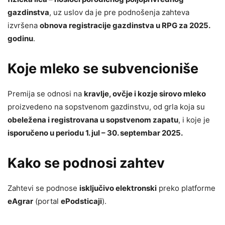
gazdinstva
, uz uslov da je pre podnošenja zahteva
izvršena
obnova registracije gazdinstva u RPG za 2025.
godinu
.
Koje mleko se subvencioniše
Premija se odnosi na
kravlje, ovčje i kozje sirovo mleko
proizvedeno na sopstvenom gazdinstvu, od grla koja su
obeležena i registrovana u sopstvenom zapatu
, i koje je
isporučeno u periodu 1. jul – 30. septembar 2025.
Kako se podnosi zahtev
Zahtevi se podnose
isključivo elektronski
preko platforme
eAgrar
(portal
ePodsticaji
).