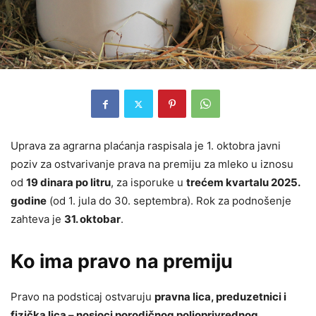
Uprava za agrarna plaćanja raspisala je 1. oktobra javni
poziv za ostvarivanje prava na premiju za mleko u iznosu
od
19 dinara po litru
, za isporuke u
trećem kvartalu 2025.
godine
(od 1. jula do 30. septembra). Rok za podnošenje
zahteva je
31. oktobar
.
Ko ima pravo na premiju
Pravo na podsticaj ostvaruju
pravna lica, preduzetnici i
fizička lica – nosioci porodičnog poljoprivrednog