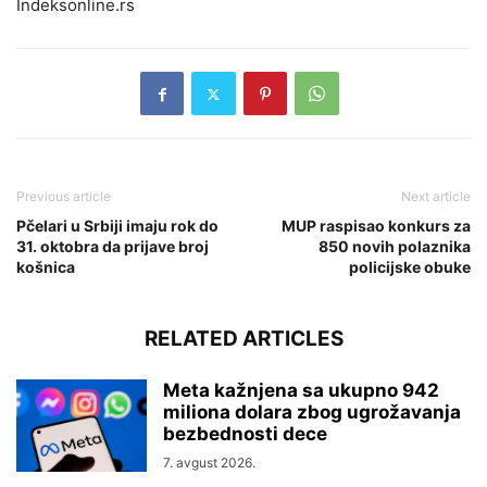
Indeksonline.rs
Previous article
Next article
Pčelari u Srbiji imaju rok do
MUP raspisao konkurs za
31. oktobra da prijave broj
850 novih polaznika
košnica
policijske obuke
RELATED ARTICLES
Meta kažnjena sa ukupno 942
miliona dolara zbog ugrožavanja
bezbednosti dece
7. avgust 2026.