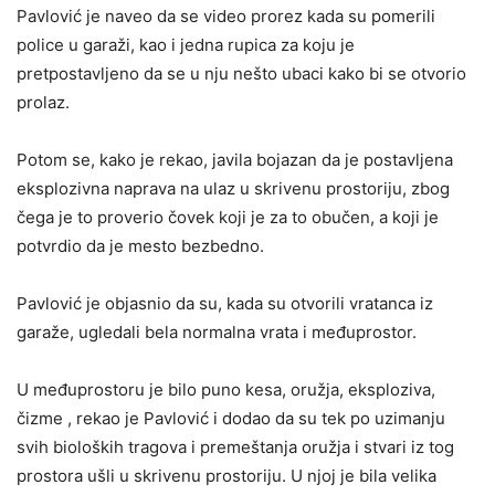
Pavlović je naveo da se video prorez kada su pomerili
police u garaži, kao i jedna rupica za koju je
pretpostavljeno da se u nju nešto ubaci kako bi se otvorio
prolaz.
Potom se, kako je rekao, javila bojazan da je postavljena
eksplozivna naprava na ulaz u skrivenu prostoriju, zbog
čega je to proverio čovek koji je za to obučen, a koji je
potvrdio da je mesto bezbedno.
Pavlović je objasnio da su, kada su otvorili vratanca iz
garaže, ugledali bela normalna vrata i međuprostor.
U međuprostoru je bilo puno kesa, oružja, eksploziva,
čizme , rekao je Pavlović i dodao da su tek po uzimanju
svih bioloških tragova i premeštanja oružja i stvari iz tog
prostora ušli u skrivenu prostoriju. U njoj je bila velika