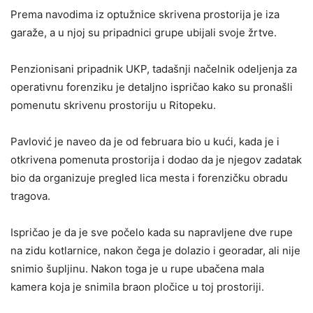
Prema navodima iz optužnice skrivena prostorija je iza
garaže, a u njoj su pripadnici grupe ubijali svoje žrtve.
Penzionisani pripadnik UKP, tadašnji načelnik odeljenja za
operativnu forenziku je detaljno ispričao kako su pronašli
pomenutu skrivenu prostoriju u Ritopeku.
Pavlović je naveo da je od februara bio u kući, kada je i
otkrivena pomenuta prostorija i dodao da je njegov zadatak
bio da organizuje pregled lica mesta i forenzičku obradu
tragova.
Ispričao je da je sve počelo kada su napravljene dve rupe
na zidu kotlarnice, nakon čega je dolazio i georadar, ali nije
snimio šupljinu. Nakon toga je u rupe ubačena mala
kamera koja je snimila braon pločice u toj prostoriji.