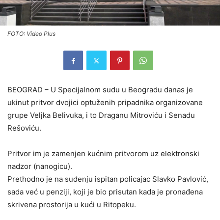
FOTO: Video Plus
BEOGRAD – U Specijalnom sudu u Beogradu danas je
ukinut pritvor dvojici optuženih pripadnika organizovane
grupe Veljka Belivuka, i to Draganu Mitroviću i Senadu
Rešoviću.
Pritvor im je zamenjen kućnim pritvorom uz elektronski
nadzor (nanogicu).
Prethodno je na suđenju ispitan policajac Slavko Pavlović,
sada već u penziji, koji je bio prisutan kada je pronađena
skrivena prostorija u kući u Ritopeku.