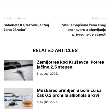
Previous article
Next article
Sabaheta Kajtazović je “Naj
MUP: Uhapšena žena zbog
žena 21.veka”
pronevere u obavljanju
privredne delatnosti
RELATED ARTICLES
Zemljotres kod Kruševca: Potres
jačine 2,5 stepeni
8. avgust 2026.
Muškarac primljen u bolnicu sa
čak 6,2 promila alkohola u krvi
8. avgust 2026.