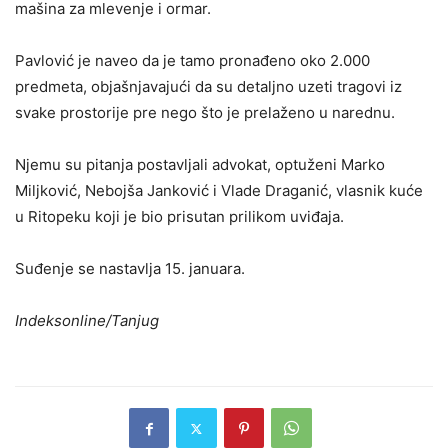
mašina za mlevenje i ormar.
Pavlović je naveo da je tamo pronađeno oko 2.000
predmeta, objašnjavajući da su detaljno uzeti tragovi iz
svake prostorije pre nego što je prelaženo u narednu.
Njemu su pitanja postavljali advokat, optuženi Marko
Miljković, Nebojša Janković i Vlade Draganić, vlasnik kuće
u Ritopeku koji je bio prisutan prilikom uviđaja.
Suđenje se nastavlja 15. januara.
Indeksonline/Tanjug