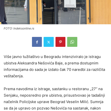
FOTO: Indeksonline.rs
Više javno tužilaštvo u Beogradu intenziviralo je istragu
ubistva Aleksandra Nešovića Baje, a prema dostupnim
informacijama do sada je izdato čak 70 naredbi za različita
veštačenja.
Prema navodima iz istrage, sastanku u restoranu „27“ na
Senjaku, neposredno pre ubistva, prisustvovao je tadašnji
načelnik Policijske uprave Beograd Veselin Milić. Sumnja
se da je upravo on pozvao Nešovića na sastanak, nakon