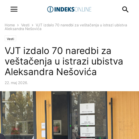
Home
Vesti
VJT izdalo 70 naredbi za veštačenja u istrazi ubistva
Aleksandra Nešovića
Vesti
VJT izdalo 70 naredbi za
veštačenja u istrazi ubistva
Aleksandra Nešovića
22. maj 2026.