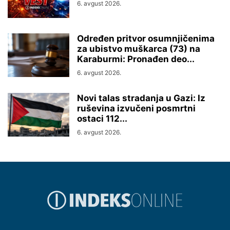
6. avgust 2026.
Određen pritvor osumnjičenima
za ubistvo muškarca (73) na
Karaburmi: Pronađen deo...
6. avgust 2026.
Novi talas stradanja u Gazi: Iz
ruševina izvučeni posmrtni
ostaci 112...
6. avgust 2026.