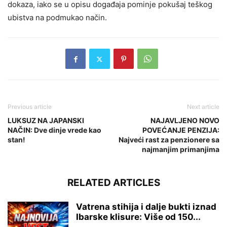
dokaza, iako se u opisu događaja pominje pokušaj teškog
ubistva na podmukao način.
Previous article
Next article
LUKSUZ NA JAPANSKI
NAJAVLJENO NOVO
NAČIN: Dve dinje vrede kao
POVEĆANJE PENZIJA:
stan!
Najveći rast za penzionere sa
najmanjim primanjima
RELATED ARTICLES
Vatrena stihija i dalje bukti iznad
Ibarske klisure: Više od 150...