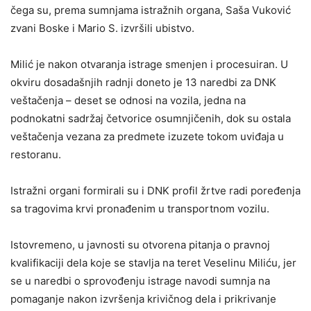
čega su, prema sumnjama istražnih organa, Saša Vuković
zvani Boske i Mario S. izvršili ubistvo.
Milić je nakon otvaranja istrage smenjen i procesuiran. U
okviru dosadašnjih radnji doneto je 13 naredbi za DNK
veštačenja – deset se odnosi na vozila, jedna na
podnokatni sadržaj četvorice osumnjičenih, dok su ostala
veštačenja vezana za predmete izuzete tokom uviđaja u
restoranu.
Istražni organi formirali su i DNK profil žrtve radi poređenja
sa tragovima krvi pronađenim u transportnom vozilu.
Istovremeno, u javnosti su otvorena pitanja o pravnoj
kvalifikaciji dela koje se stavlja na teret Veselinu Miliću, jer
se u naredbi o sprovođenju istrage navodi sumnja na
pomaganje nakon izvršenja krivičnog dela i prikrivanje