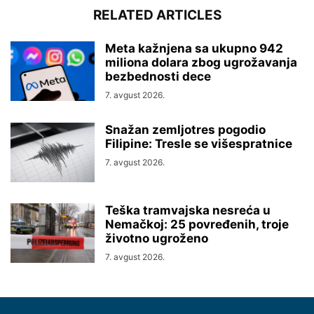
RELATED ARTICLES
Meta kažnjena sa ukupno 942
miliona dolara zbog ugrožavanja
bezbednosti dece
7. avgust 2026.
Snažan zemljotres pogodio
Filipine: Tresle se višespratnice
7. avgust 2026.
Teška tramvajska nesreća u
Nemačkoj: 25 povređenih, troje
životno ugroženo
7. avgust 2026.