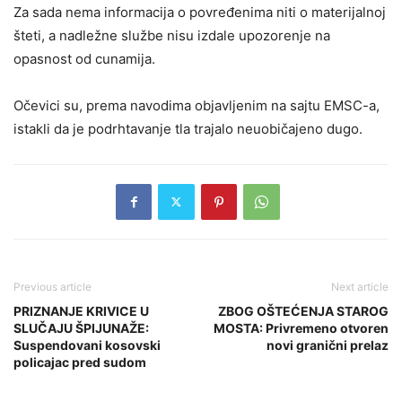
Za sada nema informacija o povređenima niti o materijalnoj
šteti, a nadležne službe nisu izdale upozorenje na
opasnost od cunamija.
Očevici su, prema navodima objavljenim na sajtu EMSC-a,
istakli da je podrhtavanje tla trajalo neuobičajeno dugo.
Previous article
Next article
PRIZNANJE KRIVICE U
ZBOG OŠTEĆENJA STAROG
SLUČAJU ŠPIJUNAŽE:
MOSTA: Privremeno otvoren
Suspendovani kosovski
novi granični prelaz
policajac pred sudom