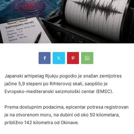
Japanski arhipelag Rjukju pogodio je snažan zemljotres
jačine 5,9 stepeni po Rihterovoj skali, saopštio je
Evropsko-mediteranski seizmološki centar (EMSC).
Prema dostupnim podacima, epicentar potresa registrovan
je na otvorenom moru, na dubini od oko 50 kilometara,
približno 142 kilometra od Okinave.