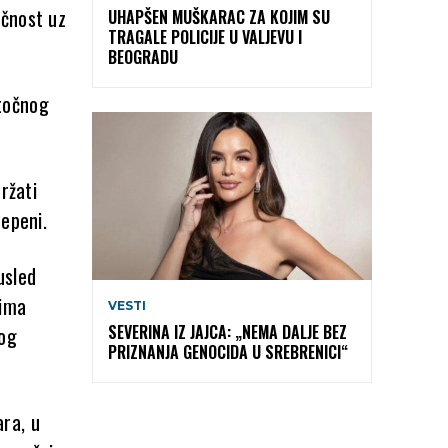
ačnost uz
UHAPŠEN MUŠKARAC ZA KOJIM SU
TRAGALE POLICIJE U VALJEVU I
BEOGRADU
točnog
ržati
tepeni.
usled
vima
VESTI
SEVERINA IZ JAJCA: „NEMA DALJE BEZ
kog
PRIZNANJA GENOCIDA U SREBRENICI“
ra, u