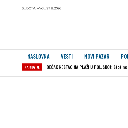
SUBOTA, AVGUST 8, 2026
NASLOVNA
VESTI
NOVI PAZAR
PO
DEČAK NESTAO NA PLAŽI U POLJSKOJ: Stotine lju
Uhapšen muškarac za kojim su tragale poli
NAJNOVIJE