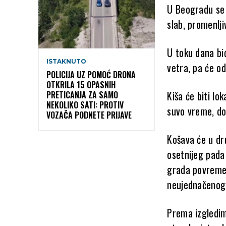
U Beogradu se 
slab, promenlji
U toku dana bi
ISTAKNUTO
vetra, pa će o
POLICIJA UZ POMOĆ DRONA
OTKRILA 15 OPASNIH
Kiša će biti lo
PRETICANJA ZA SAMO
NEKOLIKO SATI: PROTIV
suvo vreme, dok
VOZAČA PODNETE PRIJAVE
Košava će u dr
osetnijeg pada
grada povremen
neujednačenog 
Prema izgledim