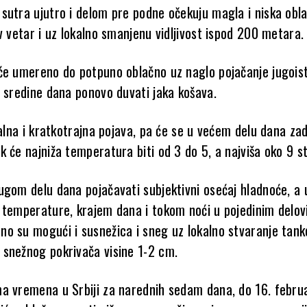
sutra ujutro i delom pre podne očekuju magla i niska obl
v vetar i uz lokalno smanjenu vidljivost ispod 200 metara.
će umereno do potpuno oblačno uz naglo pojačanje jugois
d sredine dana ponovo duvati jaka košava.
kalna i kratkotrajna pojava, pa će se u većem delu dana zad
 će najniža temperatura biti od 3 do 5, a najviša oko 9 s
ugom delu dana pojačavati subjektivni osećaj hladnoće, a 
 temperature, krajem dana i tokom noći u pojedinim delo
o su mogući i susnežica i sneg uz lokalno stvaranje tan
snežnog pokrivača visine 1-2 cm.
a vremena u Srbiji za narednih sedam dana, do 16. februa