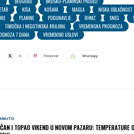
T
BEOGRAD
BRDSKO-PLANINSKI PREDELI
ETAR
KIŠA
KOŠAVA
MAGLA
NISKA OBLAČNOST
URE
PLANINE
PODUNAVLJE
RHMZ
SNEG
TIMOČKA I NEGOTINSKA KRAJINA
VREMENSKA PROGNOZA
OGNOZA 7 DANA
VREMENSKI USLOVI
X
Pinterest
WhatsApp
AKNUTO
ČAN I TOPAO VIKEND U NOVOM PAZARU: TEMPERATURE 