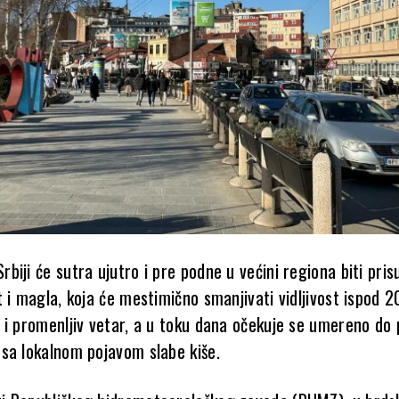
iji će sutra ujutro i pre podne u većini regiona biti pris
 i magla, koja će mestimično smanjivati vidljivost ispod 2
 i promenljiv vetar, a u toku dana očekuje se umereno do
sa lokalnom pojavom slabe kiše.