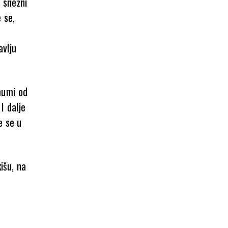
 snežni
 se,
avlju
mumi od
I dalje
e se u
išu, na