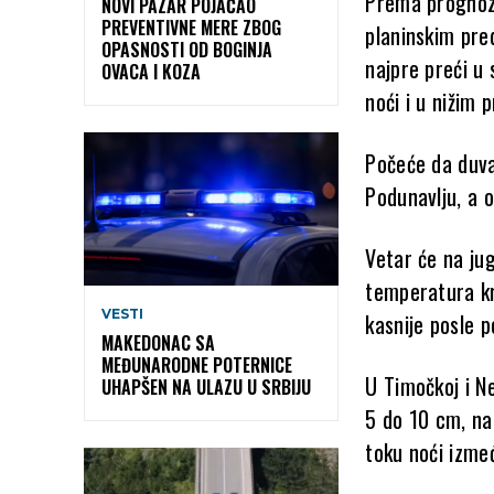
Prema prognoz
NOVI PAZAR POJAČAO
PREVENTIVNE MERE ZBOG
planinskim pre
OPASNOSTI OD BOGINJA
najpre preći u 
OVACA I KOZA
noći i u nižim 
Počeće da duva
Podunavlju, a 
Vetar će na jug
temperatura kre
VESTI
kasnije posle p
MAKEDONAC SA
MEĐUNARODNE POTERNICE
U Timočkoj i Ne
UHAPŠEN NA ULAZU U SRBIJU
5 do 10 cm, na 
toku noći izmeđ