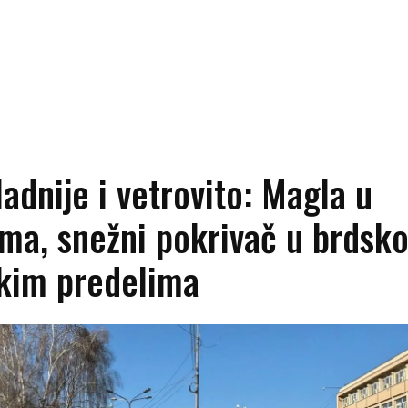
ladnije i vetrovito: Magla u
ma, snežni pokrivač u brdsko
skim predelima