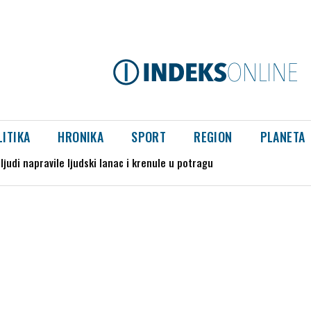
LITIKA
HRONIKA
SPORT
REGION
PLANETA
di napravile ljudski lanac i krenule u potragu
cije u Valjevu i Beogradu