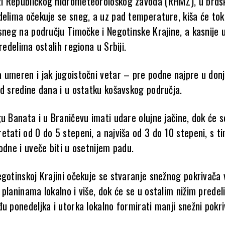
i Republičkog hidrometeorološkog zavoda (RHMZ), u brds
delima očekuje se sneg, a uz pad temperature, kiša će t
sneg na području Timočke i Negotinske Krajine, a kasnije 
predelima ostalih regiona u Srbiji.
 umeren i jak jugoistočni vetar – pre podne najpre u don
od sredine dana i u ostatku košavskog područja.
u Banata i u Braničevu imati udare olujne jačine, dok će s
tati od 0 do 5 stepeni, a najviša od 3 do 10 stepeni, s ti
odne i uveče biti u osetnijem padu.
gotinskoj Krajini očekuje se stvaranje snežnog pokrivača 
planinama lokalno i više, dok će se u ostalim nižim prede
u ponedeljka i utorka lokalno formirati manji snežni pokri