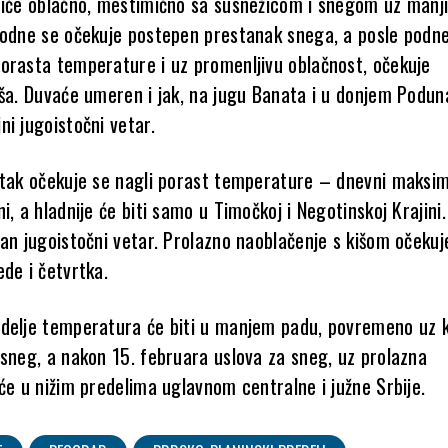
biće oblačno, mestimično sa susnežicom i snegom uz manji
podne se očekuje postepen prestanak snega, a posle podne
orasta temperature i uz promenljivu oblačnost, očekuje
iša. Duvaće umeren i jak, na jugu Banata i u donjem Podun
i jugoistočni vetar.
rtak očekuje se nagli porast temperature – dnevni maksi
i, a hladnije će biti samo u Timočkoj i Negotinskoj Krajini. 
čan jugoistočni vetar. Prolazno naoblačenje s kišom očekuj
de i četvrtka.
delje temperatura će biti u manjem padu, povremeno uz k
 sneg, a nakon 15. februara uslova za sneg, uz prolazna
će u nižim predelima uglavnom centralne i južne Srbije.