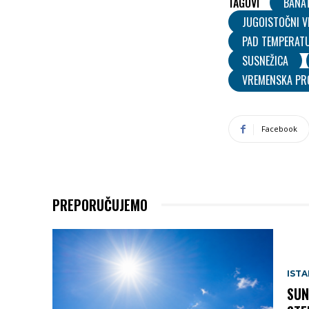
TAGOVI
BANA
JUGOISTOČNI V
PAD TEMPERAT
SUSNEŽICA
VREMENSKA PR
Facebook
PREPORUČUJEMO
IST
SUN