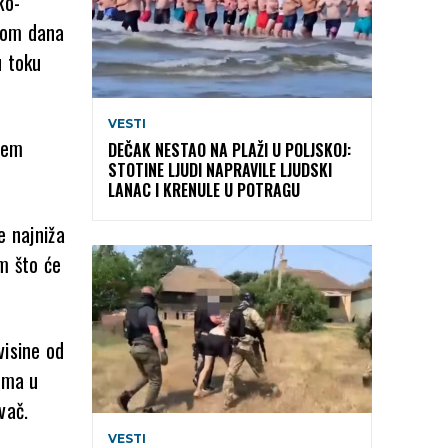
ko-
okom dana
u toku
VESTI
jem
DEČAK NESTAO NA PLAŽI U POLJSKOJ:
STOTINE LJUDI NAPRAVILE LJUDSKI
LANAC I KRENULE U POTRAGU
e najniža
m što će
visine od
lima u
vač.
VESTI