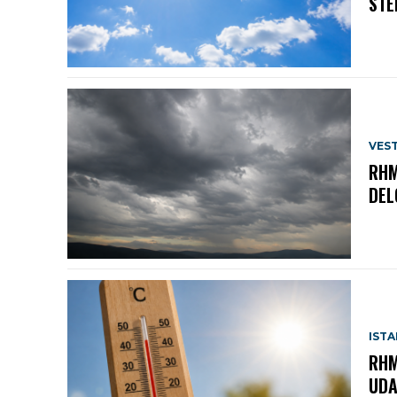
STE
VEST
RHM
DEL
IST
RHM
UDA