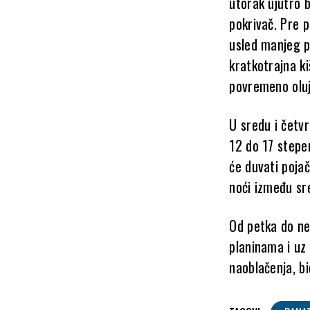
utorak ujutro 
pokrivač. Pre 
usled manjeg p
kratkotrajna k
povremeno olujn
U sredu i četv
12 do 17 stepen
će duvati poja
noći između sre
Od petka do ne
planinama i uz
naoblačenja, bi