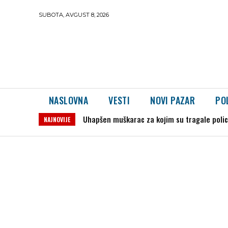
SUBOTA, AVGUST 8, 2026
NASLOVNA
VESTI
NOVI PAZAR
PO
Uhapšen muškarac za kojim su tragale policije
Severina iz Jajca: „Nema dalje bez priznanj
NAJNOVIJE