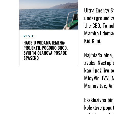
Ultra Energy S
underground zvu
the CBD, Tomok
Mambo i domaći 
VESTI
Kid Kimi.
HAOS U VODAMA JEMENA:
PROJEKTIL POGODIO BROD,
SVIH 14 ČLANOVA POSADE
Najmlađa bina, 
SPASENO
zvuka. Nastupi
kao i pažljivo
MicyVid, IVV.L
Mamavitae, Ane
Ekskluzivna bi
kolektive poput