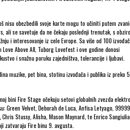
još nisu obezbedili svoje karte mogu to učiniti putem zvan
rs, ali se savetuje da ne čekaju poslednji trenutak, s obzi
nju i interesovanje iz cele Evrope. Sa više od 100 izvođač
m Love Above All, Tuborg Lovefest i ove godine donosi
ustvo i snažnu poruku zajedništva, tolerancije i ljubavi.
na muzike, pet bina, stotinu izvođača i publika iz preko 
noj bini Fire Stage očekuju setovi globalnih zvezda elektr
su: Green Velvet, Deborah de Luca, Anfisa Letyago, 9999
, Chris Stussy, Alisha, Mason Maynard, te Enrico Sangiulia
ji zatvaraju Fire binu 9. avgusta.