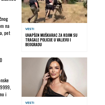
ičnog
rom na
VESTI
a, pet
UHAPŠEN MUŠKARAC ZA KOJIM SU
TRAGALE POLICIJE U VALJEVU I
BEOGRADU
50
onske
99999,
no i
VESTI