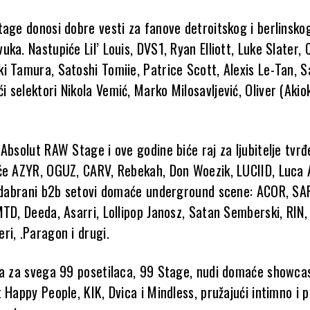
tage donosi dobre vesti za fanove detroitskog i berlinsko
ka. Nastupiće Lil’ Louis, DVS1, Ryan Elliott, Luke Slater, 
i Tamura, Satoshi Tomiie, Patrice Scott, Alexis Le-Tan, 
selektori Nikola Vemić, Marko Milosavljević, Oliver (Akioki
Absolut RAW Stage i ove godine biće raj za ljubitelje tvr
će AZYR, OGUZ, CARV, Rebekah, Don Woezik, LUCIID, Luca A
 odabrani b2b setovi domaće underground scene: ACOR, SA
MTD, Deeda, Asarri, Lollipop Janosz, Satan Semberski, RIN,
ri, .Paragon i drugi.
na za svega 99 posetilaca, 99 Stage, nudi domaće showca
 Happy People, KIK, Dvica i Mindless, pružajući intimno i p