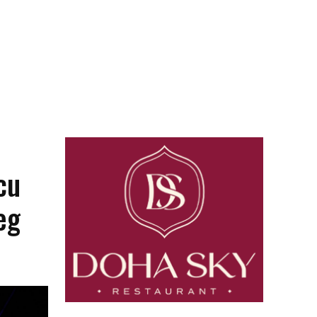
cu
eg