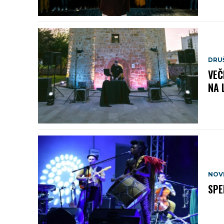
DRU
VEČ
NA 
NOV
SPE