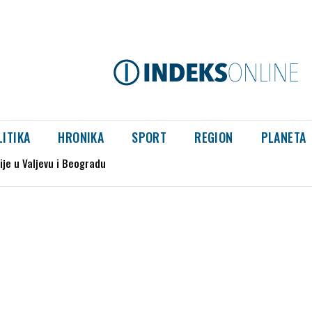
LITIKA
HRONIKA
SPORT
REGION
PLANETA
 u Valjevu i Beogradu
a genocida u Srebrenici“