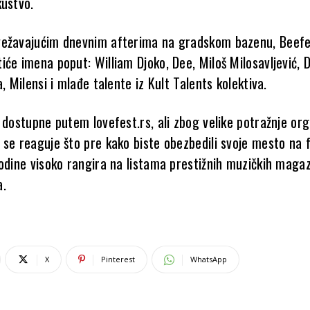
kustvo.
vežavajućim dnevnim afterima na gradskom bazenu, Beef
će imena poput: William Djoko, Dee, Miloš Milosavljević, 
a, Milensi i mlađe talente iz Kult Talents kolektiva.
 dostupne putem lovefest.rs, ali zbog velike potražnje org
 se reaguje što pre kako biste obezbedili svoje mesto na f
godine visoko rangira na listama prestižnih muzičkih maga
a.
X
Pinterest
WhatsApp