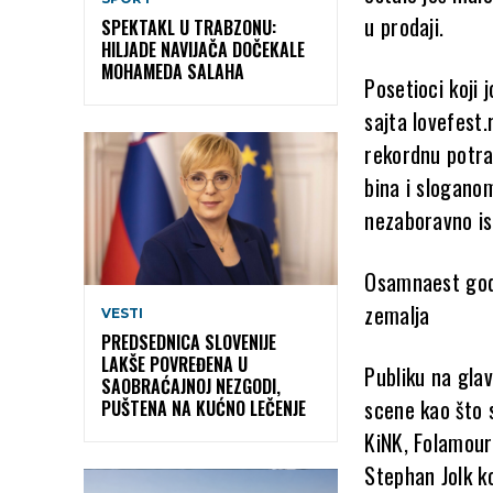
u prodaji.
SPEKTAKL U TRABZONU:
HILJADE NAVIJAČA DOČEKALE
MOHAMEDA SALAHA
Posetioci koji 
sajta lovefest.
rekordnu potraž
bina i slogano
nezaboravno isk
Osamnaest godi
zemalja
VESTI
PREDSEDNICA SLOVENIJE
LAKŠE POVREĐENA U
Publiku na glav
SAOBRAĆAJNOJ NEZGODI,
scene kao što 
PUŠTENA NA KUĆNO LEČENJE
KiNK, Folamour
Stephan Jolk ko