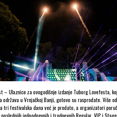
t – Ulaznice za ovogodišnje izdanje Tuborg Lovefesta, ko
ta održava u Vrnjačkoj Banji, gotovo su rasprodate. Više 
 tri festivalska dana već je prodato, a organizatori poruč
 poslednjih jednodnevnih i trodnevnih Regular, VIP i Stage