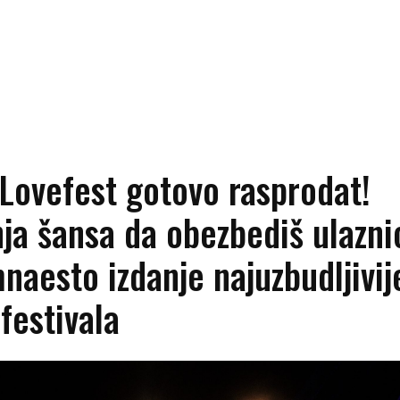
Lovefest gotovo rasprodat!
ja šansa da obezbediš ulazni
naesto izdanje najuzbudljivij
 festivala