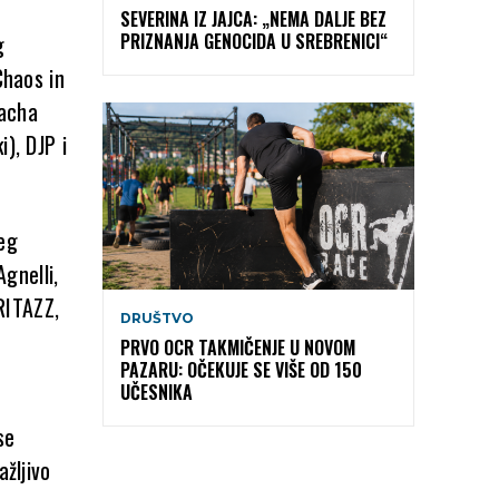
SEVERINA IZ JAJCA: „NEMA DALJE BEZ
g
PRIZNANJA GENOCIDA U SREBRENICI“
Chaos in
Sacha
), DJP i
đeg
gnelli,
RITAZZ,
DRUŠTVO
PRVO OCR TAKMIČENJE U NOVOM
PAZARU: OČEKUJE SE VIŠE OD 150
UČESNIKA
se
ažljivo