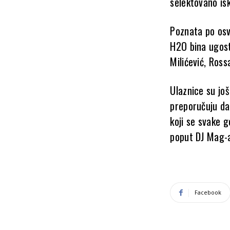
selektovano is
Poznata po os
H2O bina ugosti
Milićević, Ross
Ulaznice su još
preporučuju da
koji se svake 
poput DJ Mag-
Facebook