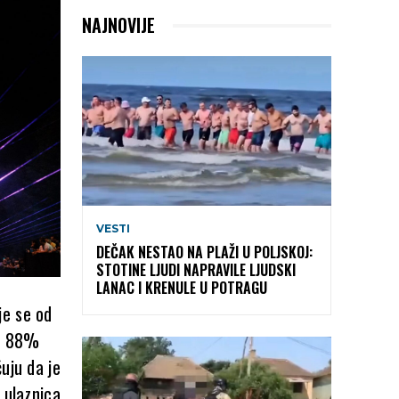
NAJNOVIJE
VESTI
DEČAK NESTAO NA PLAŽI U POLJSKOJ:
STOTINE LJUDI NAPRAVILE LJUDSKI
LANAC I KRENULE U POTRAGU
je se od
od 88%
uju da je
 ulaznica