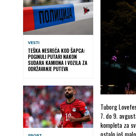
VESTI
TEŠKA NESREĆA KOD ŠAPCA:
POGINULI PUTARI NAKON
SUDARA KAMIONA I VOZILA ZA
ODRŽAVANJE PUTEVA
Tuborg Lovefes
7. do 9. avgus
kompleta za sva
ostalo još malo
SPORT