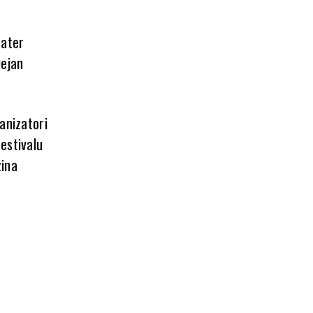
eater
Dejan
anizatori
estivalu
zina