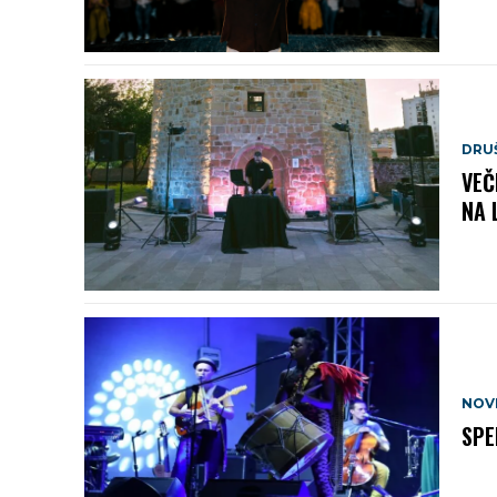
DRU
VEČ
NA 
NOV
SPE