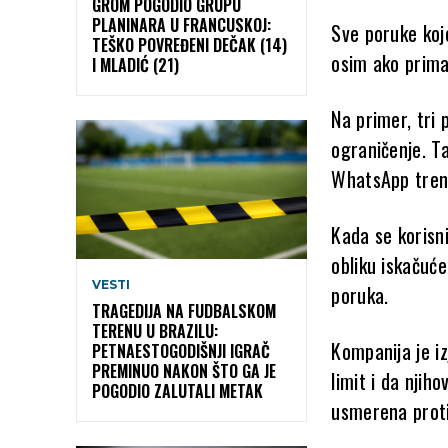
GROM POGODIO GRUPU
PLANINARA U FRANCUSKOJ:
Sve poruke koje
TEŠKO POVREĐENI DEČAK (14)
osim ako prima
I MLADIĆ (21)
Na primer, tri
ograničenje. Ta
WhatsApp trenu
Kada se korisni
obliku iskačuć
VESTI
poruka.
TRAGEDIJA NA FUDBALSKOM
TERENU U BRAZILU:
Kompanija je iz
PETNAESTOGODIŠNJI IGRAČ
PREMINUO NAKON ŠTO GA JE
limit i da njih
POGODIO ZALUTALI METAK
usmerena proti