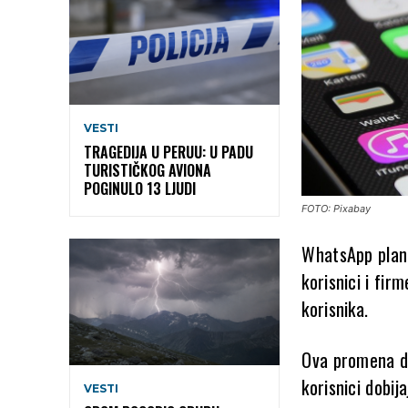
VESTI
TRAGEDIJA U PERUU: U PADU
TURISTIČKOG AVIONA
POGINULO 13 LJUDI
FOTO: Pixabay
WhatsApp plani
korisnici i fir
korisnika.
Ova promena do
korisnici dobija
VESTI