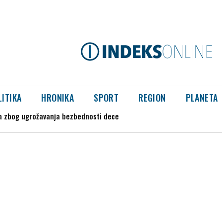
LITIKA
HRONIKA
SPORT
REGION
PLANETA
zbog ugrožavanja bezbednosti dece
 se višespratnice