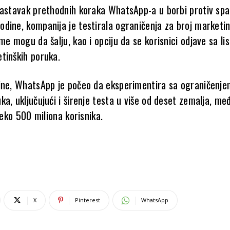
nastavak prethodnih koraka WhatsApp-a u borbi protiv sp
dine, kompanija je testirala ograničenja za broj marketin
me mogu da šalju, kao i opciju da se korisnici odjave sa li
tinških poruka.
ine, WhatsApp je počeo da eksperimentira sa ograničenje
a, uključujući i širenje testa u više od deset zemalja, me
preko 500 miliona korisnika.
X
Pinterest
WhatsApp