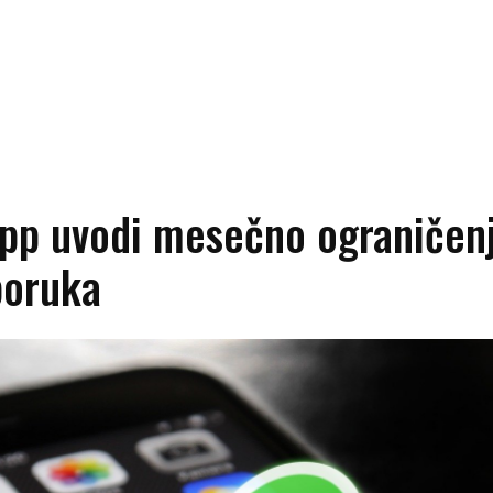
pp uvodi mesečno ograničenj
poruka