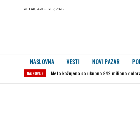
PETAK, AVGUST 7, 2026
NASLOVNA
VESTI
NOVI PAZAR
PO
Meta kažnjena sa ukupno 942 miliona dolara 
Snažan zemljotres pogodio Filipine: Tresle
NAJNOVIJE