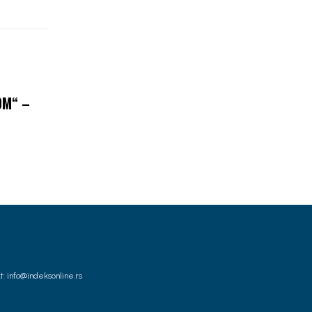
OM“ –
t: info@indeksonline.rs