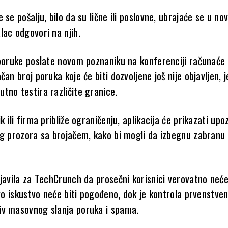
 se pošalju, bilo da su lične ili poslovne, ubrajaće se u novi
lac odgovori na njih.
 poruke poslate novom poznaniku na konferenciji računaće
čan broj poruka koje će biti dozvoljene još nije objavljen, j
tno testira različite granice.
k ili firma približe ograničenju, aplikacija će prikazati upo
eg prozora sa brojačem, kako bi mogli da izbegnu zabranu 
javila za TechCrunch da prosečni korisnici verovatno neće
ovo iskustvo neće biti pogođeno, dok je kontrola prvenstve
v masovnog slanja poruka i spama.