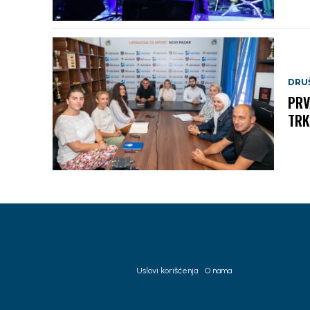
DRU
PRV
TRK
Uslovi korišćenja
O nama