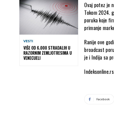
Ovaj potez je 
Tokom 2024. go
poruka koje fir
primanje marke
Ranije ove god
VESTI
VIŠE OD 6.000 STRADALIH U
broadcast poruk
RAZORNIM ZEMLJOTRESIMA U
je i Indija sa 
VENECUELI
Indeksonline.rs
Facebook