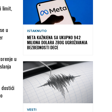
 limit,
 se u
ISTAKNUTO
er
META KAŽNJENA SA UKUPNO 942
MILIONA DOLARA ZBOG UGROŽAVANJA
BEZBEDNOSTI DECE
zorenje u
slanja
 dostići
no
VESTI