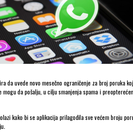
ra da uvede novo mesečno ograničenje za broj poruka ko
me mogu da pošalju, u cilju smanjenja spama i preoptereće
lazi kako bi se aplikacija prilagodila sve većem broju por
ju.