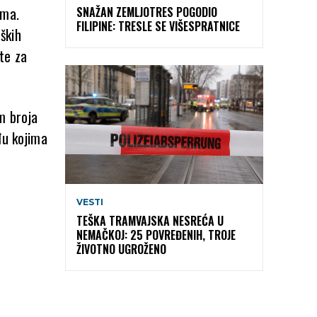
ama.
SNAŽAN ZEMLJOTRES POGODIO
FILIPINE: TRESLE SE VIŠESPRATNICE
ških
ste za
m broja
đu kojima
VESTI
TEŠKA TRAMVAJSKA NESREĆA U
NEMAČKOJ: 25 POVREĐENIH, TROJE
ŽIVOTNO UGROŽENO