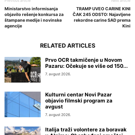
Previous article
Next article
Ministarstvo informisanja
TRAMP UVEO CARINE KINI
objavilo rešenje konkursa za
ČAK 245 ODSTO: Najavljene
štampane medije i novinske
rekordne carine SAD prema
agencije
Kini
RELATED ARTICLES
Prvo OCR takmičenje u Novom
Pazaru: Očekuje se više od 150...
7. avgust 2026.
Kulturni centar Novi Pazar
objavio filmski program za
avgust
7. avgust 2026.
Italija traži volontere za boravak