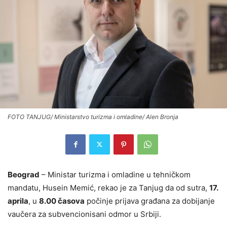
FOTO TANJUG/ Ministarstvo turizma i omladine/ Alen Bronja
Beograd
– Ministar turizma i omladine u tehničkom
mandatu, Husein Memić, rekao je za Tanjug da od sutra,
17.
aprila
, u
8.00 časova
počinje prijava građana za dobijanje
vaučera za subvencionisani odmor u Srbiji.