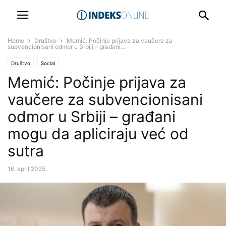
Home
Društvo
Memić: Počinje prijava za vaučere za
subvencionisani odmor u Srbiji – građani...
Društvo
Social
Memić: Počinje prijava za
vaučere za subvencionisani
odmor u Srbiji – građani
mogu da apliciraju već od
sutra
16. april 2025.