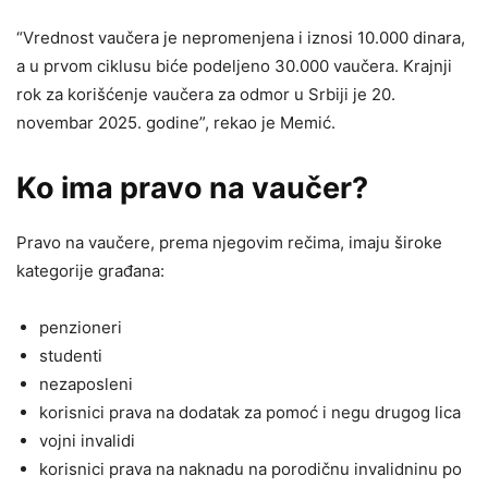
“Vrednost vaučera je nepromenjena i iznosi 10.000 dinara,
a u prvom ciklusu biće podeljeno 30.000 vaučera. Krajnji
rok za korišćenje vaučera za odmor u Srbiji je 20.
novembar 2025. godine”, rekao je Memić.
Ko ima pravo na vaučer?
Pravo na vaučere, prema njegovim rečima, imaju široke
kategorije građana:
penzioneri
studenti
nezaposleni
korisnici prava na dodatak za pomoć i negu drugog lica
vojni invalidi
korisnici prava na naknadu na porodičnu invalidninu po