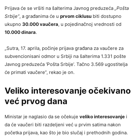
Prijava će se vršiti na šalterima Javnog preduzeća
„Pošta
Srbije“
, a građanima će u
prvom ciklusu
biti dostupno
ukupno
30.000 vaučera
, u pojedinačnoj vrednosti od
10.000 dinara
.
„Sutra, 17. aprila, počinje prijava građana za vaučere za
subvencionisani odmor u Srbiji na šalterima 1.331 pošte
Javnog preduzeća ‘Pošta Srbije’. Tačno 3.569 ugostitelja
će primati vaučere”, rekao je on.
Veliko interesovanje očekivano
već prvog dana
Ministar je naglasio da se očekuje
veliko interesovanje
i
da će vaučeri biti razdeljeni već u prvim satima nakon
početka prijava, kao što je bio slučaj i prethodnih godina.