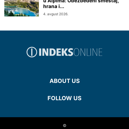
u Alpima: Obezbeđeni smeštaj,
hrana i...
4. avgust 2026.
ABOUT US
FOLLOW US
©