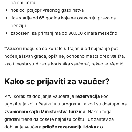
palom borcu
nosioci poljoprivrednog gazdinstva
lica starija od 65 godina koja ne ostvaruju pravo na
penziju
zaposleni sa primanjima do 80.000 dinara mesečno
“Vaučeri mogu da se koriste u trajanju od najmanje pet
noćenja izvan grada, opštine, odnosno mesta prebivališta,
kao i mesta studiranja korisnika vaučera”, rekao je Memić.
Kako se prijaviti za vaučer?
Prvi korak za dobijanje vaučera je
rezervacija
kod
ugostitelja koji učestvuju u programu, a koji su dostupni na
zvaničnom sajtu Ministarstva turizma
. Nakon toga,
građani treba da posete najbližu poštu i uz zahtev za
dobijanje vaučera
prilože rezervaciju i dokaz
o