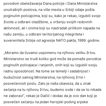
povodom obeležavanja Dana policije i Dana Ministarstva
unutrašnjih poslova, na više mesta u Srbiji odaje pošta
poginulim policajcima, koji su, kako je rekao, izgubili svoje
živote u odbrani otadžbine, u vršenju svojih redovnih
aktivnosti, ali i onima koji su nastradali prilikom napada na
našu zemlju, u odbrani teritorijalnog integriteta i
suvereniteta Srbije od agresije NATO pakta, 1999. godine.
„Moramo da čuvamo uspomenu na njihovu veliku žrtvu.
Ministarstvo se trudi koliko god može da pomaže porodice
poginulih policajaca i ranjenih, onih koji su izgubili svoju
radnu sposobnost. Na tome se temelji i sadašnjost i
budućnost samog Ministarstva, na njihovoj žrtvi i
posvećenosti poslu. Zato je naša obaveza, da u znak
sećanja na tu njihovu žrtvu, budemo ovde i da se to nikada
ne zaboravi“, rekao je Dačić i dodao da je ovo dan koji je
posvećen sećanju na jedan herojski podvig srpske