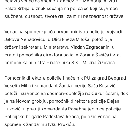
položio venac na spomen-obeležje – Memorijalni zid u
Palati Srbija, u znak sećanja na policajce koji su, vršeći
službenu dužnost, živote dali za mir i bezbednost države.
Venac na spomen-ploču prvom ministru policije, vojvodi
Jakovu Nenadoviću, u Ulici kneza Miloša, položio je
državni sekretar u Ministarstvu Vladan Zagrađanin, u
pratnji pomoćnika direktora policije Zorana Šašića i v. d.
pomoćnika ministra – načelnika SIKT Milana Žižovića.
Pomoćnik direktora policije i načelnik PU za grad Beograd
Veselin Milić i komandant Žandarmerije Saša Kosović
položili su venac na spomen-obeležje na Čukur česmi, dok
je na Novom groblju, pomoćnik direktora policije Dejan
Luković, u pratnji komandanta Posebne jedinice policije
Policijske brigade Radoslava Repca, položio venac na
spomenik žandarmu Ivku Prokiću.