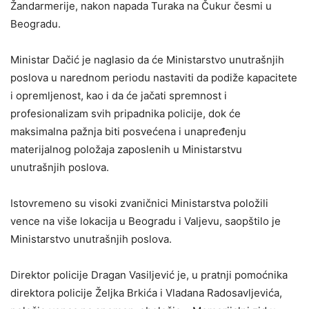
Žandarmerije, nakon napada Turaka na Čukur česmi u
Beogradu.
Ministar Dačić je naglasio da će Ministarstvo unutrašnjih
poslova u narednom periodu nastaviti da podiže kapacitete
i opremljenost, kao i da će jačati spremnost i
profesionalizam svih pripadnika policije, dok će
maksimalna pažnja biti posvećena i unapređenju
materijalnog položaja zaposlenih u Ministarstvu
unutrašnjih poslova.
Istovremeno su visoki zvaničnici Ministarstva položili
vence na više lokacija u Beogradu i Valjevu, saopštilo je
Ministarstvo unutrašnjih poslova.
Direktor policije Dragan Vasiljević je, u pratnji pomoćnika
direktora policije Željka Brkića i Vladana Radosavljevića,