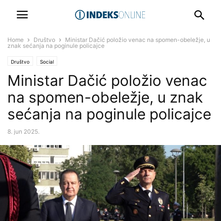
Home
Društvo
Ministar Dačić položio venac na spomen-obeležje, u
znak sećanja na poginule policajce
Društvo
Social
Ministar Dačić položio venac
na spomen-obeležje, u znak
sećanja na poginule policajce
8. jun 2025.