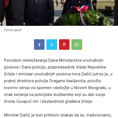
FOTO: MUP
Povodom obeležavanja Dana Ministarstva unutrašnjih
poslova i Dana policije, potpredsednik Vlade Republike
Srbije i ministar unutrašnjih poslova Ivica Dačić jutros je, u
pratnji direktora policije Dragana Vasiljevića, položio
lovorov venac na spomen-obeležje u Novom Beogradu, u
znak sećanja na policijske službenike koji su dali svoje
živote čuvajući mir i bezbednost građana Srbije.
Ministar Dačić je tom prilikom istakao da se, tradicionalno,