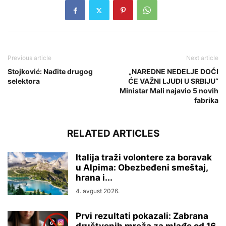
Previous article
Next article
Stojković: Nađite drugog
„NAREDNE NEDELJE DOĆI
selektora
ĆE VAŽNI LJUDI U SRBIJU“
Ministar Mali najavio 5 novih
fabrika
RELATED ARTICLES
Italija traži volontere za boravak
u Alpima: Obezbeđeni smeštaj,
hrana i...
4. avgust 2026.
Prvi rezultati pokazali: Zabrana