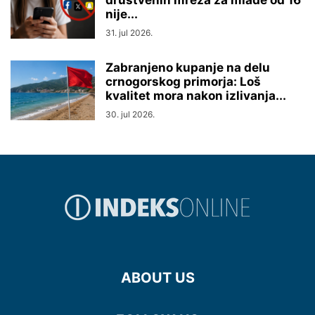
društvenih mreža za mlađe od 16
nije...
31. jul 2026.
Zabranjeno kupanje na delu
crnogorskog primorja: Loš
kvalitet mora nakon izlivanja...
30. jul 2026.
ABOUT US