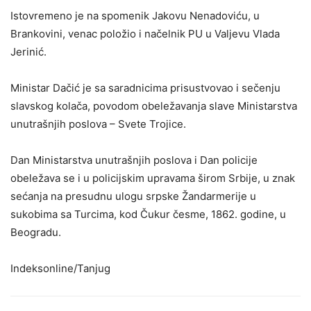
Istovremeno je na spomenik Jakovu Nenadoviću, u
Brankovini, venac položio i načelnik PU u Valjevu Vlada
Jerinić.
Ministar Dačić je sa saradnicima prisustvovao i sečenju
slavskog kolača, povodom obeležavanja slave Ministarstva
unutrašnjih poslova – Svete Trojice.
Dan Ministarstva unutrašnjih poslova i Dan policije
obeležava se i u policijskim upravama širom Srbije, u znak
sećanja na presudnu ulogu srpske Žandarmerije u
sukobima sa Turcima, kod Čukur česme, 1862. godine, u
Beogradu.
Indeksonline/Tanjug