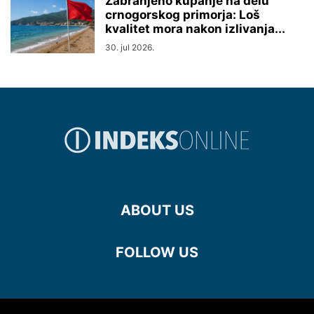
Zabranjeno kupanje na delu
crnogorskog primorja: Loš
kvalitet mora nakon izlivanja...
30. jul 2026.
ABOUT US
FOLLOW US