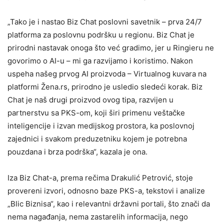
„Tako je i nastao Biz Chat poslovni savetnik – prva 24/7
platforma za poslovnu podršku u regionu. Biz Chat je
prirodni nastavak onoga što već gradimo, jer u Ringieru ne
govorimo o AI-u – mi ga razvijamo i koristimo. Nakon
uspeha našeg prvog AI proizvoda – Virtualnog kuvara na
platformi Žena.rs, prirodno je usledio sledeći korak. Biz
Chat je naš drugi proizvod ovog tipa, razvijen u
partnerstvu sa PKS-om, koji širi primenu veštačke
inteligencije i izvan medijskog prostora, ka poslovnoj
zajednici i svakom preduzetniku kojem je potrebna
pouzdana i brza podrška“, kazala je ona.
Iza Biz Chat-a, prema rečima Drakulić Petrović, stoje
provereni izvori, odnosno baze PKS-a, tekstovi i analize
„Blic Biznisa“, kao i relevantni državni portali, što znači da
nema nagađanja, nema zastarelih informacija, nego