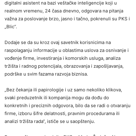
digitalni asistent na bazi veštačke inteligencije koji u
realnom vremenu, 24 časa dnevno, odgovara na pitanja
važna za poslovanje brzo, jasno i tačno, pokrenuli su PKS i
„Blic“.
Dodaje se da su kroz ovaj savetnik korisnicima na
raspolaganju informacije u oblastima uslova za osnivanje i
vođenje firme, investiranja i komorskih usluga, analiza
tržišta i radnog potencijala, obrazovanja i zapošljavanja,
podrške u svim fazama razvoja biznisa.
„Bez čekanja ili papirologije i uz samo nekoliko klikova,
svaki preduzetnik ili kompanija mogu da dođu do
konkretnih i preciznih odgovora, bilo da se radi o otvaranju
firme, izboru šifre delatnosti, pravnim procedurama ili
analizi tržišta rada“, ističe se u saopštenju.