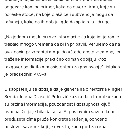
odgovore kao, na primer, kako da otvore firmu, koje su
poreske stope, na koje olakšice i subvencije mogu da
računaju, kako da ih dobiju, gde da apliciraju i drugo.
„Na jednom mestu su sve informacije za koje im je ranije
trebalo mnogo vremena da bi ih pribavili. Verujemo da na
ovaj način privrednici mogu da uštede dosta vremena, jer
tražene informacije praktično odmah dobijaju kroz
razgovor sa digitalnim asistentom za poslovanje“, istakao
je predsednik PKS-a.
U saopštenju se dodaje da je generalna direktorka Ringier
Serbia Jelena Drakulić Petrović kazala da u trenutku kada
su brzina informacija, pouzdanost i dostupnost ključ
uspeha, želja je bila da se se AI poslovnim savetnikom
preduzetnicima pruže konkretna rešenja, odnosno
poslovni savetnik koji je uvek tu, kada god zatreba.