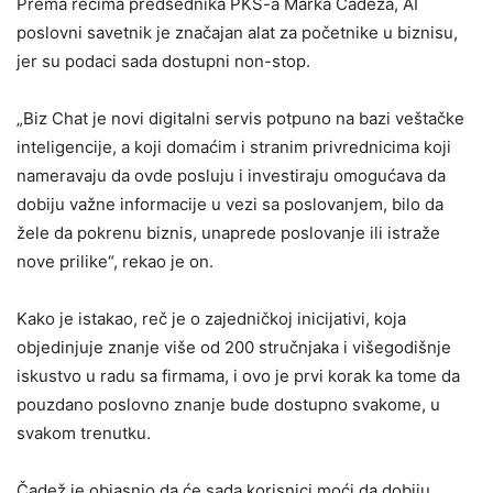
Prema rečima predsednika PKS-a Marka Čadeža, AI
poslovni savetnik je značajan alat za početnike u biznisu,
jer su podaci sada dostupni non-stop.
„Biz Chat je novi digitalni servis potpuno na bazi veštačke
inteligencije, a koji domaćim i stranim privrednicima koji
nameravaju da ovde posluju i investiraju omogućava da
dobiju važne informacije u vezi sa poslovanjem, bilo da
žele da pokrenu biznis, unaprede poslovanje ili istraže
nove prilike“, rekao je on.
Kako je istakao, reč je o zajedničkoj inicijativi, koja
objedinjuje znanje više od 200 stručnjaka i višegodišnje
iskustvo u radu sa firmama, i ovo je prvi korak ka tome da
pouzdano poslovno znanje bude dostupno svakome, u
svakom trenutku.
Čadež je objasnio da će sada korisnici moći da dobiju