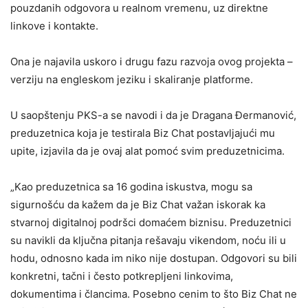
pouzdanih odgovora u realnom vremenu, uz direktne
linkove i kontakte.
Ona je najavila uskoro i drugu fazu razvoja ovog projekta –
verziju na engleskom jeziku i skaliranje platforme.
U saopštenju PKS-a se navodi i da je Dragana Đermanović,
preduzetnica koja je testirala Biz Chat postavljajući mu
upite, izjavila da je ovaj alat pomoć svim preduzetnicima.
„Kao preduzetnica sa 16 godina iskustva, mogu sa
sigurnošću da kažem da je Biz Chat važan iskorak ka
stvarnoj digitalnoj podršci domaćem biznisu. Preduzetnici
su navikli da ključna pitanja rešavaju vikendom, noću ili u
hodu, odnosno kada im niko nije dostupan. Odgovori su bili
konkretni, tačni i često potkrepljeni linkovima,
dokumentima i člancima. Posebno cenim to što Biz Chat ne