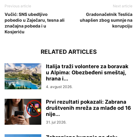
Previous article
Next article
Vučić: SNS ubedljivo
Gradonačelnik Teslića
pobedio u Zaječaru, tesna ali
uhapšen zbog sumnje na
značajna pobeda i u
korupciju
Kosjeriću
RELATED ARTICLES
Italija traži volontere za boravak
u Alpima: Obezbeđeni smeštaj,
hrana i...
4. avgust 2026.
Prvi rezultati pokazali: Zabrana
društvenih mreža za mlađe od 16
nije...
31. jul 2026.