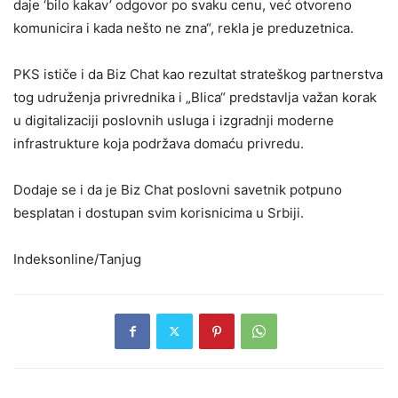
daje ‘bilo kakav’ odgovor po svaku cenu, već otvoreno
komunicira i kada nešto ne zna“, rekla je preduzetnica.
PKS ističe i da Biz Chat kao rezultat strateškog partnerstva
tog udruženja privrednika i „Blica“ predstavlja važan korak
u digitalizaciji poslovnih usluga i izgradnji moderne
infrastrukture koja podržava domaću privredu.
Dodaje se i da je Biz Chat poslovni savetnik potpuno
besplatan i dostupan svim korisnicima u Srbiji.
Indeksonline/Tanjug