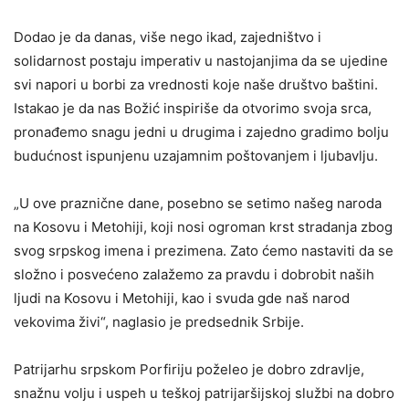
Dodao je da danas, više nego ikad, zajedništvo i
solidarnost postaju imperativ u nastojanjima da se ujedine
svi napori u borbi za vrednosti koje naše društvo baštini.
Istakao je da nas Božić inspiriše da otvorimo svoja srca,
pronađemo snagu jedni u drugima i zajedno gradimo bolju
budućnost ispunjenu uzajamnim poštovanjem i ljubavlju.
„U ove praznične dane, posebno se setimo našeg naroda
na Kosovu i Metohiji, koji nosi ogroman krst stradanja zbog
svog srpskog imena i prezimena. Zato ćemo nastaviti da se
složno i posvećeno zalažemo za pravdu i dobrobit naših
ljudi na Kosovu i Metohiji, kao i svuda gde naš narod
vekovima živi“, naglasio je predsednik Srbije.
Patrijarhu srpskom Porfiriju poželeo je dobro zdravlje,
snažnu volju i uspeh u teškoj patrijaršijskoj službi na dobro