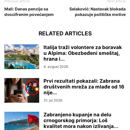
Previous article
Next article
Mali: Danas penzije sa
Selaković: Nastavak blokada
dvocifrenim povećanjem
pokazuje političke motive
RELATED ARTICLES
Italija traži volontere za boravak
u Alpima: Obezbeđeni smeštaj,
hrana i...
4. avgust 2026.
Prvi rezultati pokazali: Zabrana
društvenih mreža za mlađe od 16
nije...
31. jul 2026.
Zabranjeno kupanje na delu
crnogorskog primorja: Loš
kvalitet mora nakon izlivanja...