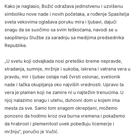
Kako je naglasio, Božić odražava jedinstvenu i uzvišenu
simboliku nove nade i novih početaka, a rođenje Spasitelja
sveta vekovima oglašava poruku mira i ljubavi, dajući
snagu da se suočimo sa svim teškoćama, navodi se u
saopštenju Službe za saradnju sa medijima predsednika
Republike.
„U svetu koji odvajkada nosi preteško breme nepravde,
stradanja, sumnje, mržnje i sukoba, iskrena i vatrena vera u
pravdu, mir i ljubav ostaje naš čvrsti oslonac, svetionik
nade i tačka okupljanja oko najviših vrednosti. Upravo ta
vera je plamen koji ne zamire ni u najtežim trenucima. U
njoj nalazimo snagu i utehu, duhovni dom u kojem ima
mesta za sve. Samo tom snagom okrepljeni, možemo
ponosno da hodimo kroz ova burna vremena i pokažemo
da hrabrost i plemenitost uvek pobeđuju licemerje i
mržnju“, poručio je Vučić.