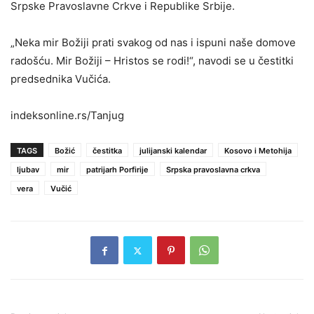
Srpske Pravoslavne Crkve i Republike Srbije.
„Neka mir Božiji prati svakog od nas i ispuni naše domove
radošću. Mir Božiji – Hristos se rodi!“, navodi se u čestitki
predsednika Vučića.
indeksonline.rs/Tanjug
TAGS
Božić
čestitka
julijanski kalendar
Kosovo i Metohija
ljubav
mir
patrijarh Porfirije
Srpska pravoslavna crkva
vera
Vučić