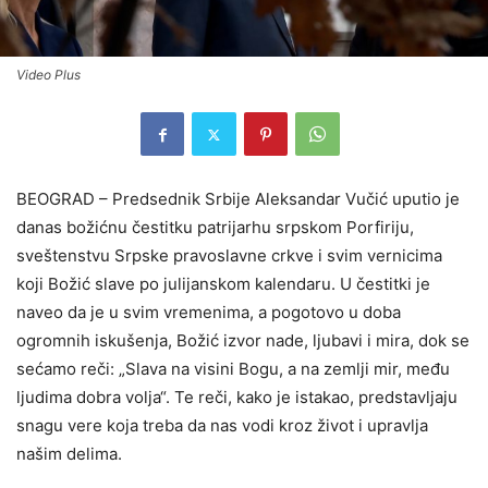
Video Plus
BEOGRAD – Predsednik Srbije Aleksandar Vučić uputio je
danas božićnu čestitku patrijarhu srpskom Porfiriju,
sveštenstvu Srpske pravoslavne crkve i svim vernicima
koji Božić slave po julijanskom kalendaru. U čestitki je
naveo da je u svim vremenima, a pogotovo u doba
ogromnih iskušenja, Božić izvor nade, ljubavi i mira, dok se
sećamo reči: „Slava na visini Bogu, a na zemlji mir, među
ljudima dobra volja“. Te reči, kako je istakao, predstavljaju
snagu vere koja treba da nas vodi kroz život i upravlja
našim delima.