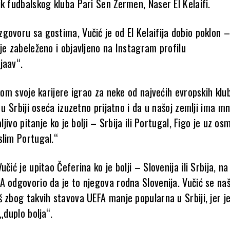
k fudbalskog kluba Pari Sen Žermen, Naser El Kelaifi.
govoru sa gostima, Vučić je od El Kelaifija dobio poklon –
je zabeleženo i objavljeno na Instagram profilu
jaav“.
okom svoje karijere igrao za neke od najvećih evropskih klu
e u Srbiji oseća izuzetno prijatno i da u našoj zemlji ima m
aljivo pitanje ko je bolji – Srbija ili Portugal, Figo je uz os
slim Portugal.“
čić je upitao Čeferina ko je bolji – Slovenija ili Srbija, na
 odgovorio da je to njegova rodna Slovenija. Vučić se naša
 zbog takvih stavova UEFA manje popularna u Srbiji, jer je
 „duplo bolja“.