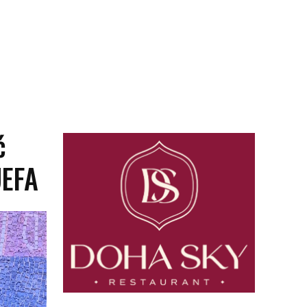
ć
UEFA