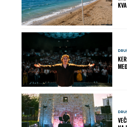
KVA
DRU
KER
MEĐ
DRU
VEČ