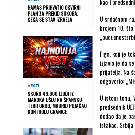
kao i predsedni
HAMAS PRIHVATIO OKVIRNI
PLAN ZA PREKID SUKOBA,
U srdačnom raz
ČEKA SE STAV IZRAELA
brojem 10, što 
„budućnostsrbi
Figo, koji je t
izjavio je da s
prijatelja. Na š
odgovorio: „Mi
VESTI
SKORO 49.000 LJUDI IZ
U istom tonu, Vu
MAROKA UŠLO NA ŠPANSKU
TERITORIJU, MADRID POJAČAO
predsednik UEFA
KONTROLU GRANICE
dodao da je baš
istakao, Srbija