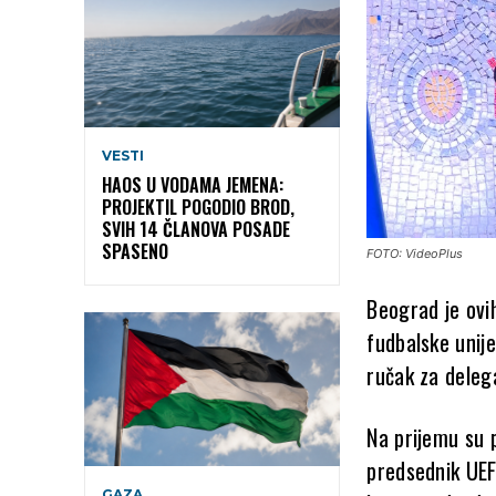
VESTI
HAOS U VODAMA JEMENA:
PROJEKTIL POGODIO BROD,
SVIH 14 ČLANOVA POSADE
SPASENO
FOTO: VideoPlus
Beograd je ovi
fudbalske unije
ručak za deleg
Na prijemu su p
predsednik UEF
GAZA