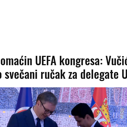
domaćin UEFA kongresa: Vuči
o svečani ručak za delegate 