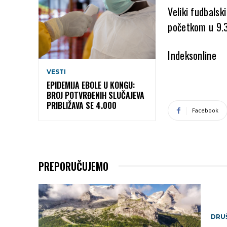
Veliki fudbalsk
početkom u 9.3
Indeksonline
VESTI
EPIDEMIJA EBOLE U KONGU:
BROJ POTVRĐENIH SLUČAJEVA
PRIBLIŽAVA SE 4.000
Facebook
PREPORUČUJEMO
DRU