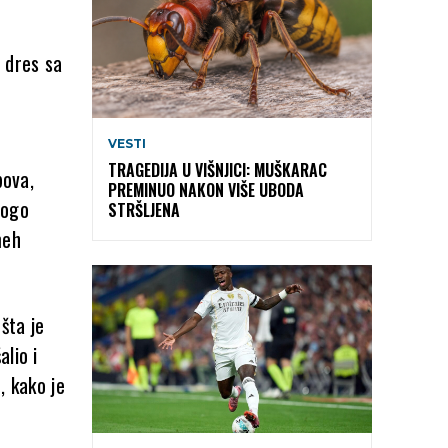
 dres sa
VESTI
TRAGEDIJA U VIŠNJICI: MUŠKARAC
bova,
PREMINUO NAKON VIŠE UBODA
nogo
STRŠLJENA
meh
 šta je
lio i
, kako je