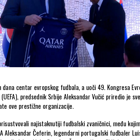
h dana centar evropskog fudbala, a uoči 49. Kongresa Ev
 (UEFA), predsednik Srbije Aleksandar Vučić priredio je sv
ate ove prestižne organizacije.
risustvovali najistaknutiji fudbalski zvaničnici, među kojim
A Aleksandar Čeferin, legendarni portugalski fudbaler Luis