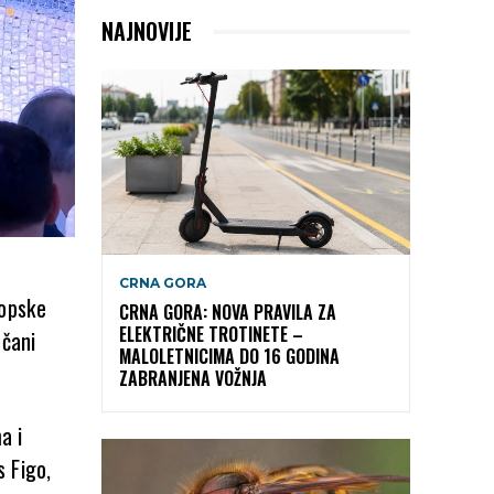
NAJNOVIJE
CRNA GORA
ropske
CRNA GORA: NOVA PRAVILA ZA
ELEKTRIČNE TROTINETE –
ečani
MALOLETNICIMA DO 16 GODINA
ZABRANJENA VOŽNJA
a i
 Figo,