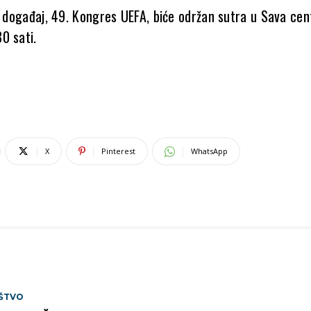
i događaj, 49. Kongres UEFA, biće održan sutra u Sava cen
0 sati.
X
Pinterest
WhatsApp
ŠTVO