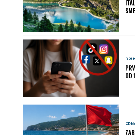
ITA
SME
DRU
PRV
OD 
CRN
ZAB