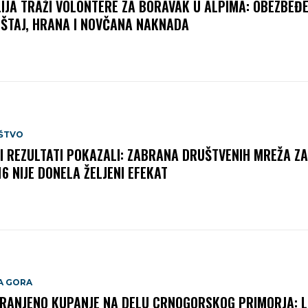
LIJA TRAŽI VOLONTERE ZA BORAVAK U ALPIMA: OBEZBEĐE
ŠTAJ, HRANA I NOVČANA NAKNADA
ŠTVO
I REZULTATI POKAZALI: ZABRANA DRUŠTVENIH MREŽA Z
16 NIJE DONELA ŽELJENI EFEKAT
A GORA
RANJENO KUPANJE NA DELU CRNOGORSKOG PRIMORJA: 