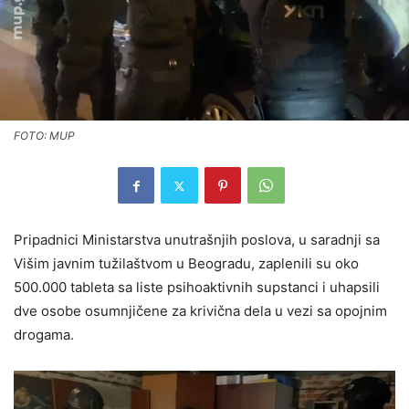
FOTO: MUP
Pripadnici Ministarstva unutrašnjih poslova, u saradnji sa
Višim javnim tužilaštvom u Beogradu, zaplenili su oko
500.000 tableta sa liste psihoaktivnih supstanci i uhapsili
dve osobe osumnjičene za krivična dela u vezi sa opojnim
drogama.