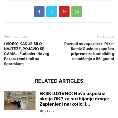
Previous article
Next article
(VIDEO) KAD JE BILO
Poznati novopazarski frizer
NAJTEŽE, POJAVIO SE
Ramiz Gusinac započeo
CAMAJ: Fudbaleri Novog
pripreme za bodibilding
Pazara remizirali sa
takmičenja u 56. godini
Spartakom
RELATED ARTICLES
EKSKLUZIVNO: Nova uspešna
akcija OKP za suzbijanje droga:
Zaplenjeni narkotici i...
18. jul 2026.