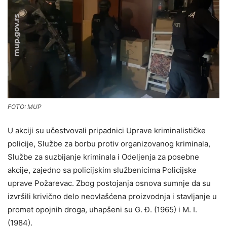
FOTO: MUP
U akciji su učestvovali pripadnici Uprave kriminalističke
policije, Službe za borbu protiv organizovanog kriminala,
Službe za suzbijanje kriminala i Odeljenja za posebne
akcije, zajedno sa policijskim službenicima Policijske
uprave Požarevac. Zbog postojanja osnova sumnje da su
izvršili krivično delo neovlašćena proizvodnja i stavljanje u
promet opojnih droga, uhapšeni su G. Đ. (1965) i M. I.
(1984).