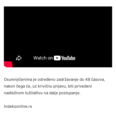
Osumnjičenima je određeno zadržavanje do 48 časova,
nakon čega će, uz krivičnu prijavu, biti privedeni
nadležnom tužilaštvu na dalje postupanje.
Indeksonline.rs