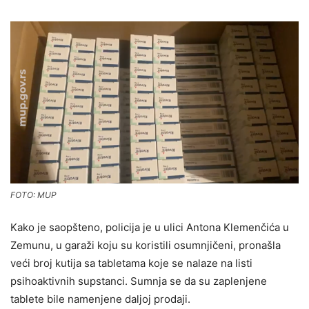
FOTO: MUP
Kako je saopšteno, policija je u ulici Antona Klemenčića u
Zemunu, u garaži koju su koristili osumnjičeni, pronašla
veći broj kutija sa tabletama koje se nalaze na listi
psihoaktivnih supstanci. Sumnja se da su zaplenjene
tablete bile namenjene daljoj prodaji.