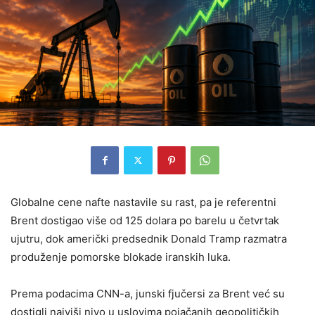
Globalne cene nafte nastavile su rast, pa je referentni
Brent dostigao više od 125 dolara po barelu u četvrtak
ujutru, dok američki predsednik Donald Tramp razmatra
produženje pomorske blokade iranskih luka.
Prema podacima CNN-a, junski fjučersi za Brent već su
dostigli najviši nivo u uslovima pojačanih geopolitičkih