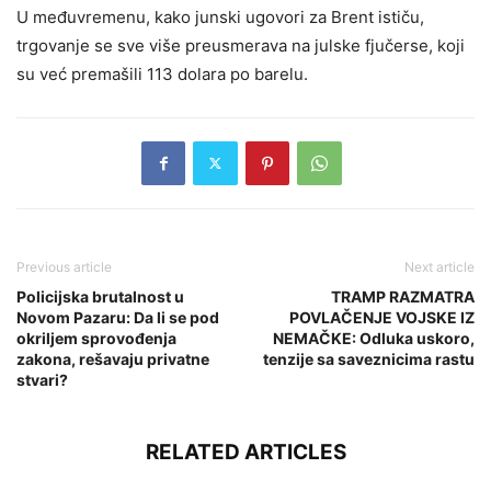
U međuvremenu, kako junski ugovori za Brent ističu,
trgovanje se sve više preusmerava na julske fjučerse, koji
su već premašili 113 dolara po barelu.
Previous article
Next article
Policijska brutalnost u
TRAMP RAZMATRA
Novom Pazaru: Da li se pod
POVLAČENJE VOJSKE IZ
okriljem sprovođenja
NEMAČKE: Odluka uskoro,
zakona, rešavaju privatne
tenzije sa saveznicima rastu
stvari?
RELATED ARTICLES