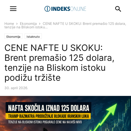
Home
Ekonomija
CENE NAFTE U SKOKU: Brent premašio 125 dolara,
tenzije na Bliskom istoku...
Ekonomija
Istaknuto
CENE NAFTE U SKOKU:
Brent premašio 125 dolara,
tenzije na Bliskom istoku
podižu tržište
30. april 2026.