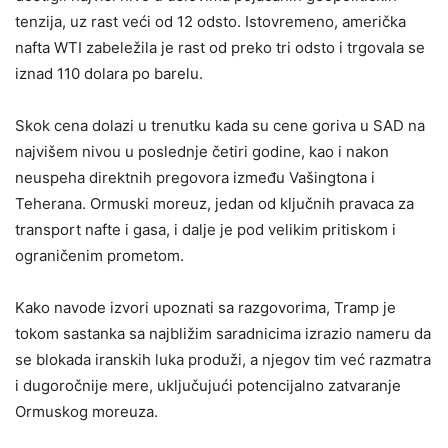
tenzija, uz rast veći od 12 odsto. Istovremeno, američka
nafta WTI zabeležila je rast od preko tri odsto i trgovala se
iznad 110 dolara po barelu.
Skok cena dolazi u trenutku kada su cene goriva u SAD na
najvišem nivou u poslednje četiri godine, kao i nakon
neuspeha direktnih pregovora između Vašingtona i
Teherana. Ormuski moreuz, jedan od ključnih pravaca za
transport nafte i gasa, i dalje je pod velikim pritiskom i
ograničenim prometom.
Kako navode izvori upoznati sa razgovorima, Tramp je
tokom sastanka sa najbližim saradnicima izrazio nameru da
se blokada iranskih luka produži, a njegov tim već razmatra
i dugoročnije mere, uključujući potencijalno zatvaranje
Ormuskog moreuza.