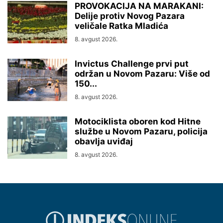
PROVOKACIJA NA MARAKANI:
Delije protiv Novog Pazara
veličale Ratka Mladića
8. avgust 2026.
Invictus Challenge prvi put
održan u Novom Pazaru: Više od
150...
8. avgust 2026.
Motociklista oboren kod Hitne
službe u Novom Pazaru, policija
obavlja uviđaj
8. avgust 2026.