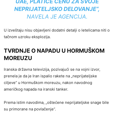
UAE, PLATIĆE CENU ZA SVOJE
NEPRIJATELJSKO DELOVANJE“,
NAVELA JE AGENCIJA.
U izveštaju nisu objavljeni dodatni detalji o letelicama niti o
tačnom uzroku eksplozija.
TVRDNJE O NAPADU U HORMUŠKOM
MOREUZU
Iranska državna televizija, pozivajući se na vojni izvor,
prenela je da je Iran ispalio rakete na „neprijateljske
ciljeve“ u Hormuškom moreuzu, nakon navodnog
američkog napada na iranski tanker.
Prema istim navodima, „oštećene neprijateljske snage bile
su primorane na povlačenje“.