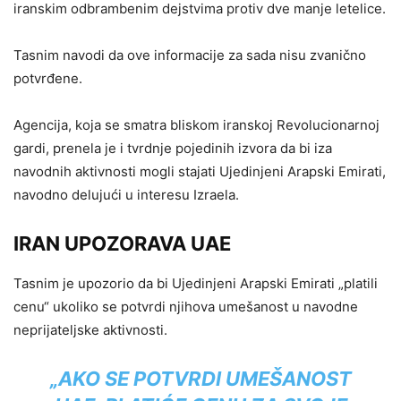
iranskim odbrambenim dejstvima protiv dve manje letelice.
Tasnim navodi da ove informacije za sada nisu zvanično
potvrđene.
Agencija, koja se smatra bliskom iranskoj Revolucionarnoj
gardi, prenela je i tvrdnje pojedinih izvora da bi iza
navodnih aktivnosti mogli stajati Ujedinjeni Arapski Emirati,
navodno delujući u interesu Izraela.
IRAN UPOZORAVA UAE
Tasnim je upozorio da bi Ujedinjeni Arapski Emirati „platili
cenu“ ukoliko se potvrdi njihova umešanost u navodne
neprijateljske aktivnosti.
„AKO SE POTVRDI UMEŠANOST