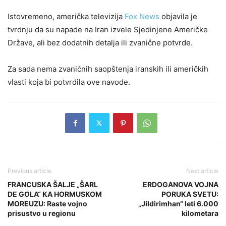
Istovremeno, američka televizija
Fox News
objavila je
tvrdnju da su napade na Iran izvele Sjedinjene Američke
Države, ali bez dodatnih detalja ili zvanične potvrde.
Za sada nema zvaničnih saopštenja iranskih ili američkih
vlasti koja bi potvrdila ove navode.
Previous article
Next article
FRANCUSKA ŠALJE „ŠARL
ERDOGANOVA VOJNA
DE GOLA“ KA HORMUSKOM
PORUKA SVETU:
MOREUZU: Raste vojno
„Jildirimhan“ leti 6.000
prisustvo u regionu
kilometara