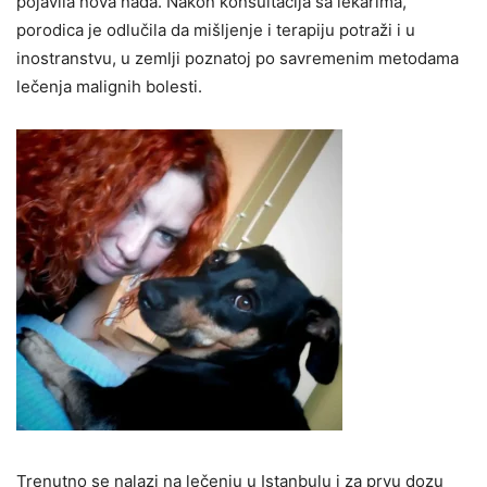
pojavila nova nada. Nakon konsultacija sa lekarima,
porodica je odlučila da mišljenje i terapiju potraži i u
inostranstvu, u zemlji poznatoj po savremenim metodama
lečenja malignih bolesti.
Trenutno se nalazi na lečenju u Istanbulu i za prvu dozu