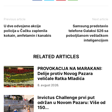
Previous article
Next article
U dve odvojene akcije
Samsung predstavio
policija u Čačku zaplenila
telefone Galaksi S26 sa
kokain, amfetamin i kanabis
poboljšanom veštačkom
inteligencijom
RELATED ARTICLES
PROVOKACIJA NA MARAKANI:
Delije protiv Novog Pazara
veličale Ratka Mladića
8. avgust 2026.
Invictus Challenge prvi put
održan u Novom Pazaru: Više od
150...