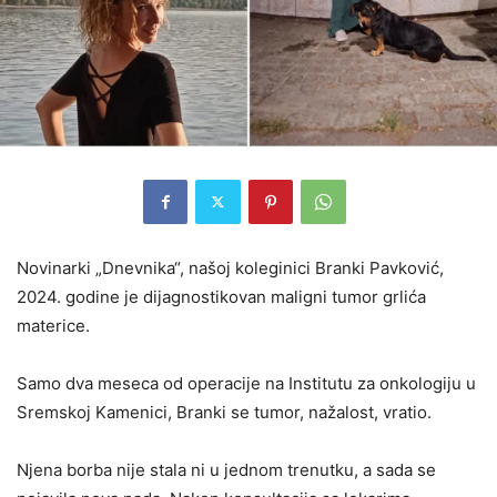
Novinarki „Dnevnika“, našoj koleginici Branki Pavković,
2024. godine je dijagnostikovan maligni tumor grlića
materice.
Samo dva meseca od operacije na Institutu za onkologiju u
Sremskoj Kamenici, Branki se tumor, nažalost, vratio.
Njena borba nije stala ni u jednom trenutku, a sada se